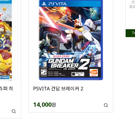
상
없습
T
 슈퍼 히
PSVITA 건담 브레이커 2
14,000
원