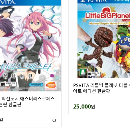
PSVITA 리틀빅 플래닛 마블
어로 에디션 한글판
TA 학전도시 애스터리스크페스
현란 한글판
25,000
원
원