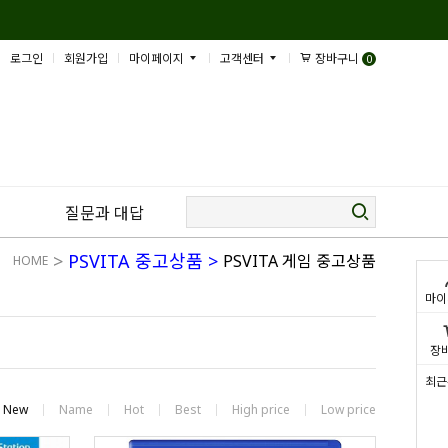
로그인
회원가입
마이페이지
고객센터
장바구니
0
질문과 대답
>
PSVITA 중고상품
>
PSVITA 게임 중고상품
HOME
마이
장
최근
New
Name
Hot
Best
High price
Low price