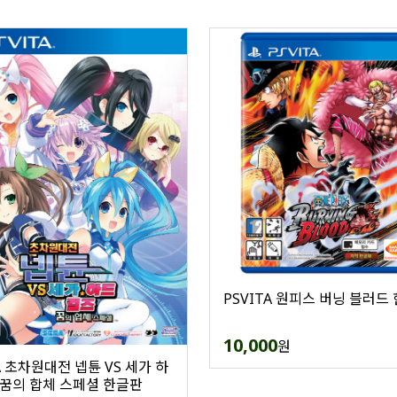
PSVITA 원피스 버닝 블러드
10,000
원
A 초차원대전 넵튠 VS 세가 하
 꿈의 합체 스페셜 한글판