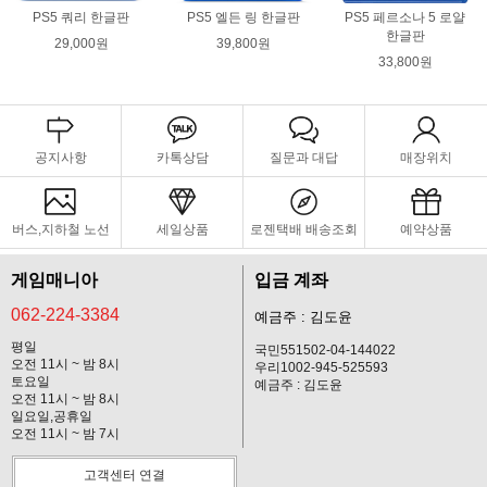
PS5 쿼리 한글판
PS5 엘든 링 한글판
PS5 페르소나 5 로얄
한글판
29,000원
39,800원
33,800원
공지사항
카톡상담
질문과 대답
매장위치
버스,지하철 노선
세일상품
로젠택배 배송조회
예약상품
게임매니아
입금 계좌
062-224-3384
예금주 : 김도윤
평일
국민551502-04-144022
오전 11시 ~ 밤 8시
우리1002-945-525593
토요일
예금주 : 김도윤
오전 11시 ~ 밤 8시
일요일,공휴일
오전 11시 ~ 밤 7시
고객센터 연결