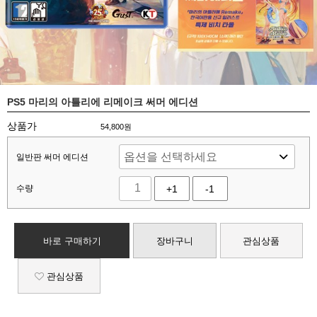
PS5 마리의 아틀리에 리메이크 써머 에디션
상품가
54,800
원
일반판 써머 에디션
수량
+1
-1
바로 구매하기
장바구니
관심상품
관심상품