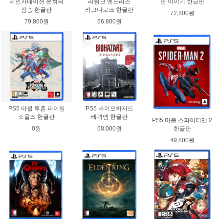
리인카네이션 윤회의
리링크 엔드리스
년 이야기 한글판
짐승 한글판
라그나로크 한글판
72,800원
79,800원
66,800원
PS5 마블 투혼 파이팅
PS5 바이오하자드
소울즈 한글판
레퀴엠 한글판
PS5 마블 스파이더맨 2
0원
68,000원
한글판
49,800원