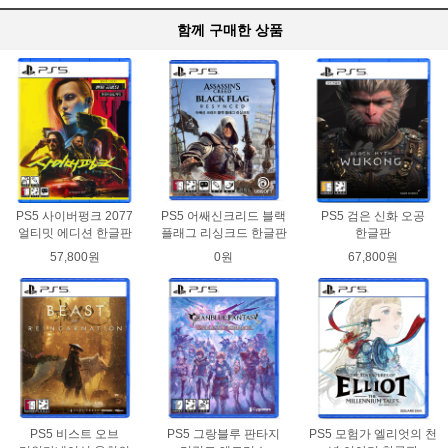
함께 구매한 상품
PS5 사이버펑크 2077
PS5 어쌔신크리드 블랙
PS5 검은 신화 오공
얼티밋 에디션 한글판
플래그 리싱크드 한글판
한글판
57,800원
0원
67,800원
PS5 비스트 오브
PS5 그랑블루 판타지
PS5 모험가 엘리엇의 천