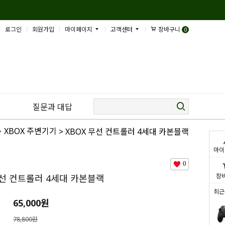
로그인
회원가입
마이페이지
고객센터
장바구니
0
질문과 대답
>
XBOX 주변기기
> XBOX 무선 컨트롤러 4세대 카본블랙
마이
0
장
무선 컨트롤러 4세대 카본블랙
최근
65,000
원
78,800원