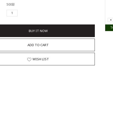
500원
T
BUY IT NOW
ADD TO CART
WISH LIST