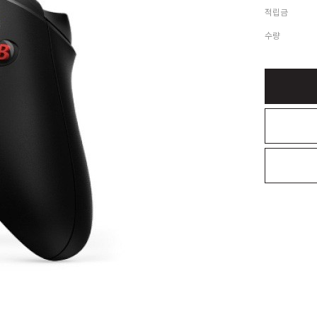
적립금
수량