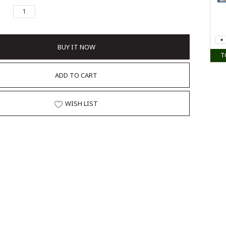
BUY IT NOW
T
ADD TO CART
WISH LIST