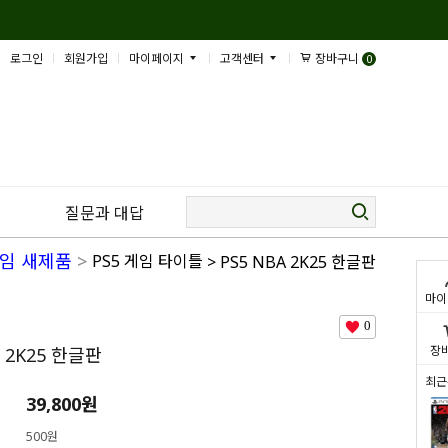
로그인
회원가입
마이페이지
고객센터
장바구니
0
질문과 대답
게임 새제품
>
PS5 게임 타이틀
> PS5 NBA 2K25 한글판
마이
0
장
A 2K25 한글판
최근
39,800
원
500원