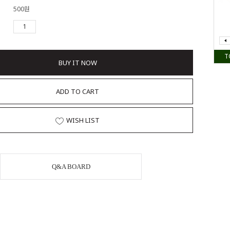
500원
T
BUY IT NOW
ADD TO CART
WISH LIST
Q&A BOARD