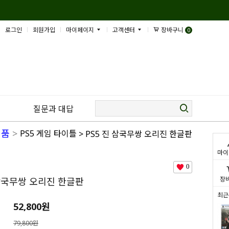
로그인
회원가입
마이페이지
고객센터
장바구니
0
질문과 대답
제품
>
PS5 게임 타이틀
> PS5 진 삼국무쌍 오리진 한글판
마이
0
장
 삼국무쌍 오리진 한글판
최근
52,800
원
79,800원