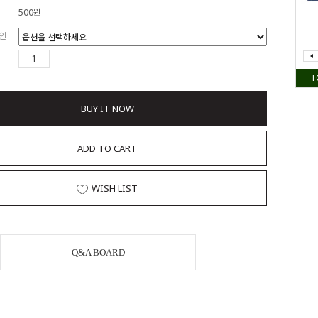
500원
인
T
BUY IT NOW
ADD TO CART
WISH LIST
Q&A BOARD