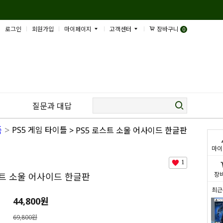
로그인
회원가입
마이페이지
고객센터
장바구니
0
질문과 대답
품
>
PS5 게임 타이틀
> PS5 로스트 소울 어사이드 한글판
마이
1
장
스트 소울 어사이드 한글판
최근
44,800
원
69,800원