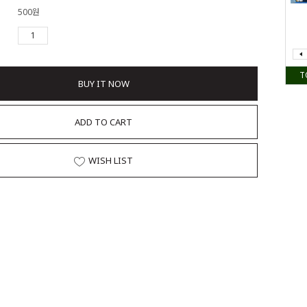
500원
T
BUY IT NOW
ADD TO CART
WISH LIST