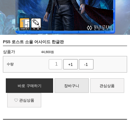
PS5 로스트 소울 어사이드 한글판
상품가
44,800
원
수량
+1
-1
바로 구매하기
장바구니
관심상품
관심상품