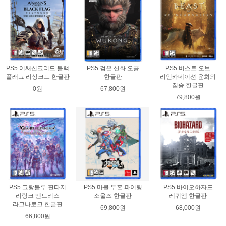
PS5 어쌔신크리드 블랙
PS5 검은 신화 오공
PS5 비스트 오브
플래그 리싱크드 한글판
한글판
리인카네이션 윤회의
짐승 한글판
0원
67,800원
79,800원
PS5 그랑블루 판타지
PS5 마블 투혼 파이팅
PS5 바이오하자드
리링크 엔드리스
소울즈 한글판
레퀴엠 한글판
라그나로크 한글판
69,800원
68,000원
66,800원