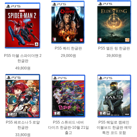
PS5 쿼리 한글판
PS5 엘든 링 한글판
29,000원
39,800원
PS5 마블 스파이더맨 2
한글판
49,800원
PS5 페르소나 5 로얄
PS5 스튜피드 네버
PS5 헤일로 캠페인
한글판
다이즈 한글판-10월 21일
이볼브드 한글판 예약
출고
특전 코드 포함
33,800원