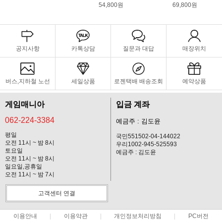
54,800원
69,800원
공지사항
카톡상담
질문과 대답
매장위치
버스,지하철 노선
세일상품
로젠택배 배송조회
예약상품
게임매니아
입금 계좌
062-224-3384
예금주 : 김도윤
평일
국민551502-04-144022
오전 11시 ~ 밤 8시
우리1002-945-525593
토요일
예금주 : 김도윤
오전 11시 ~ 밤 8시
일요일,공휴일
오전 11시 ~ 밤 7시
고객센터 연결
이용안내
이용약관
개인정보처리방침
PC버전