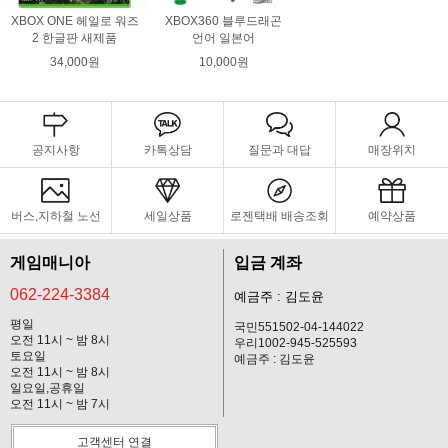
XBOX ONE 헤일로 워즈
XBOX360 블루드래곤
2 한글판 새제품
언어 일본어
34,000원
10,000원
공지사항
카톡상담
질문과 대답
매장위치
버스,지하철 노선
세일상품
로젠택배 배송조회
예약상품
게임매니아
입금 계좌
062-224-3384
예금주 : 김도윤
평일
국민551502-04-144022
오전 11시 ~ 밤 8시
우리1002-945-525593
토요일
예금주 : 김도윤
오전 11시 ~ 밤 8시
일요일,공휴일
오전 11시 ~ 밤 7시
고객센터 연결