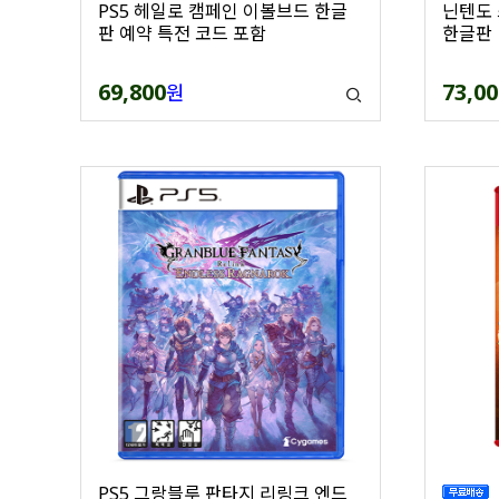
PS5 헤일로 캠페인 이볼브드 한글
닌텐도 
판 예약 특전 코드 포함
한글판
69,800
73,00
원
PS5 그랑블루 판타지 리링크 엔드