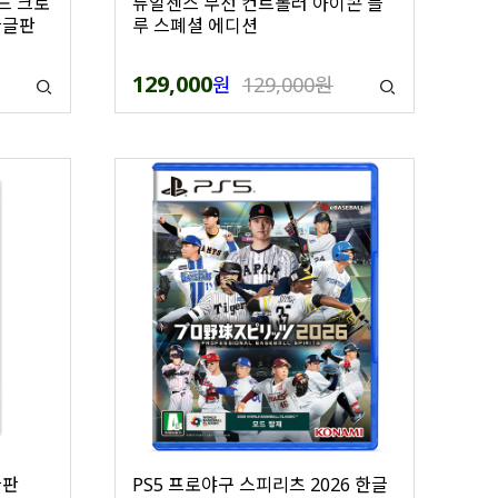
드 크로
듀얼센스 무선 컨트롤러 아이콘 블
한글판
루 스폐셜 에디션
129,000
원
129,000원
글판
PS5 프로야구 스피리츠 2026 한글