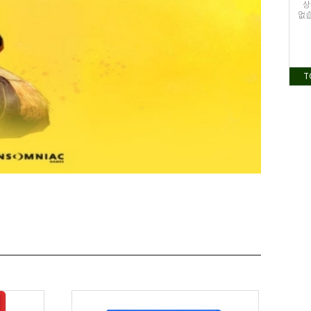
상
없습
T