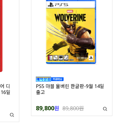
어 디
PS5 마블 울버린 한글판-9월 14일
16일
출고
89,800
원
89,800원