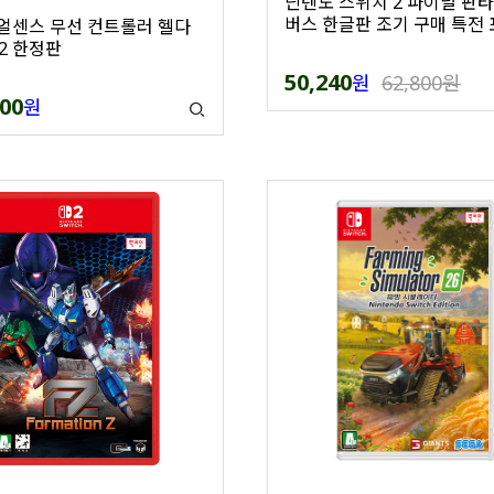
닌텐도 스위치 2 파이널 판타
버스 한글판 조기 구매 특전
듀얼센스 무선 컨트롤러 헬다
2 한정판
50,240
원
62,800원
000
원