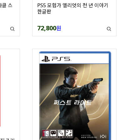
라클 스
PS5 모험가 엘리엇의 천 년 이야기
한글판
72,800
원