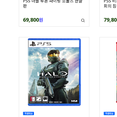
PS5 마블 투혼 파이팅 소울즈 한글
PS5 
판
회의 짐
69,800
79,80
원