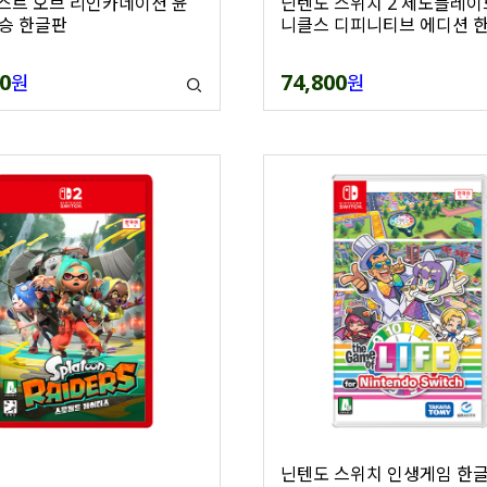
비스트 오브 리인카네이션 윤
닌텐도 스위치 2 제노블레이
승 한글판
니클스 디피니티브 에디션 
0
74,800
원
원
닌텐도 스위치 인생게임 한