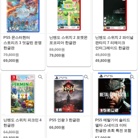
PS5 몬스터헌터
닌텐도 스위치 2 포켓몬
닌텐도 스위치 2 파이널
스토리즈 3 엇갈린 운명
포코피아 한글판
판타지 7 리메이크
한글판
인터그레이드 한글판
88,000원
79,800원
49,800원
79,000원
69,000원
49,800원
닌텐도 스위치 피크민 4
PS5 인왕 3 한글판
PS5 메탈기어 솔리드
한글판
델타 스네이크 이터
66,000원
한글판 초회 특전 포함
64,800원