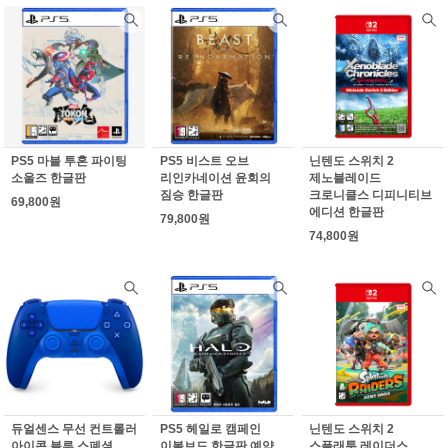
PS5 마블 투혼 파이팅
PS5 비스트 오브
닌텐도 스위치 2
소울즈 한글판
리인카네이션 윤회의
제노블레이드
짐승 한글판
크로니클스 디피니티브
69,800원
에디션 한글판
79,800원
74,800원
듀얼센스 무선 컨트롤러
PS5 헤일로 캠페인
닌텐도 스위치 2
아이콘 블루 스폐셜
이볼브드 한글판 예약
스플래툰 레이더스