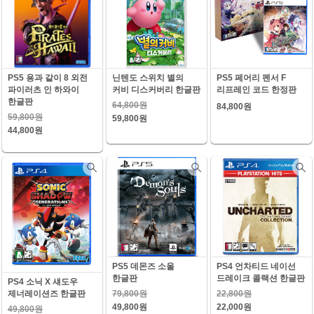
PS5 용과 같이 8 외전
닌텐도 스위치 별의
PS5 페어리 펜서 F
파이러츠 인 하와이
커비 디스커버리 한글판
리프레인 코드 한정판
한글판
64,800원
84,800원
59,800원
59,800원
44,800원
PS5 데몬즈 소울
PS4 언차티드 네이선
한글판
드레이크 콜랙션 한글판
PS4 소닉 X 섀도우
79,800원
22,800원
제너레이션즈 한글판
49,800원
22,000원
49,800원