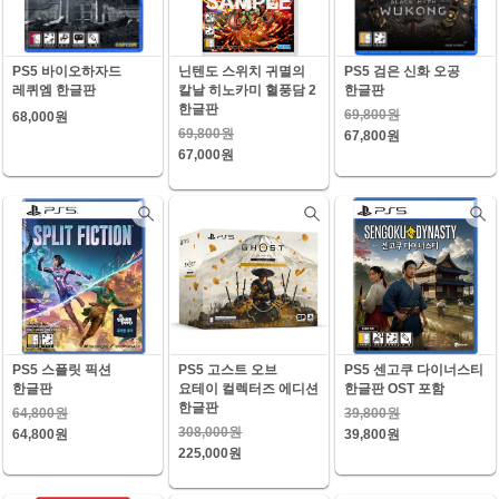
PS5 바이오하자드
닌텐도 스위치 귀멸의
PS5 검은 신화 오공
레퀴엠 한글판
칼날 히노카미 혈풍담 2
한글판
한글판
69,800원
68,000원
69,800원
67,800원
67,000원
PS5 스플릿 픽션
PS5 고스트 오브
PS5 센고쿠 다이너스티
한글판
요테이 컬렉터즈 에디션
한글판 OST 포함
한글판
64,800원
39,800원
308,000원
64,800원
39,800원
225,000원