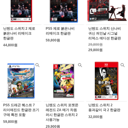
닌텐도 스위치 2 제로
PS5 제로 붉은나비
닌텐도 스위치 산나비
붉은나비 리메이크
리메이크 한글판
귀신 씌인날 시그널
한글판
리덕스 에디션 한글판
59,800원
29,800원
44,800원
29,800원
PS5 드래곤 퀘스트 7
닌텐도 스위치 포켓몬
닌텐도 스위치 2
리이매진드 한글판 조기
레전드 ZA 메가 차원
용과같이 극 2 한글판
구매 특전 포함
러시 한글판 스위치 2
32,000원
사용가능
59,800원
29,900원