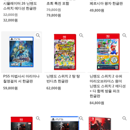
시뮬레이터 26 닌텐도
초회 특전 포함
페르시아 왕자 한글판
스위치 에디션 한글판
79,800원
49,800원
32,000원
79,800원
32,000원
PS5 마법사서 아리아나
닌텐도 스위치 2 탕 탕
닌텐도 스위치 2 슈퍼
칠영걸의 서 한글판
반디츠 한글판
마리오브라더스 원더
닌텐도 스위치 2 에디션
59,800원
62,000원
+ 다 함께 방울 파크
한글판
84,800원