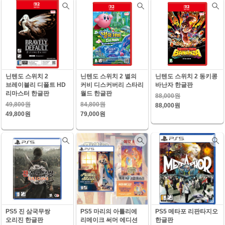
닌텐도 스위치 2
닌텐도 스위치 2 별의
닌텐도 스위치 2 동키콩
브레이블리 디폴트 HD
커비 디스커버리 스타리
바난자 한글판
리마스터 한글판
월드 한글판
88,000원
49,800원
84,800원
88,000원
49,800원
79,000원
PS5 진 삼국무쌍
PS5 마리의 아틀리에
PS5 메타포 리판타지오
오리진 한글판
리메이크 써머 에디션
한글판