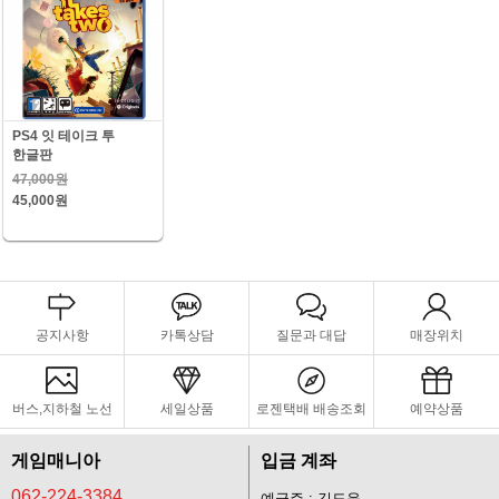
PS4 잇 테이크 투
한글판
47,000원
45,000원
공지사항
카톡상담
질문과 대답
매장위치
버스,지하철 노선
세일상품
로젠택배 배송조회
예약상품
게임매니아
입금 계좌
062-224-3384
예금주 : 김도윤