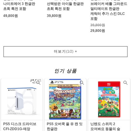
나이트메어 3 한글판
선택받은 아이들 한글판
브레이커 배틀 그라운드
초회 특전 포함
초회 특전 포함
얼티메이트 한글판
캐릭터 추가 스킨 DLC
49,800원
39,800원
포함
39,800원
29,800원
더보기
(
1
/
2
)
+
인기 상품
PS5 디스크 드라이브
PS5 오버쿡 올 유 캔 잇
닌텐도 스위치 2
CFI-ZDD1G-매장
한글판
모여봐요 동물의 숲