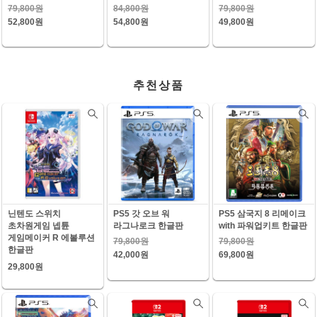
79,800원
84,800원
79,800원
52,800원
54,800원
49,800원
추천상품
닌텐도 스위치
PS5 갓 오브 워
PS5 삼국지 8 리메이크
초차원게임 넵튠
라그나로크 한글판
with 파워업키트 한글판
게임메이커 R 에볼루션
79,800원
79,800원
한글판
42,000원
69,800원
29,800원