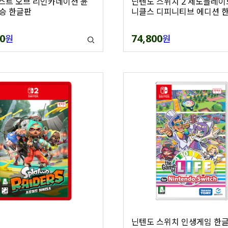
비스트 오브 리인카네이션 윤
닌텐도 스위치 2 제노블레이
승 한글판
니클스 디피니티브 에디션 
0
74,800
원
원
닌텐도 스위치 인생게임 한