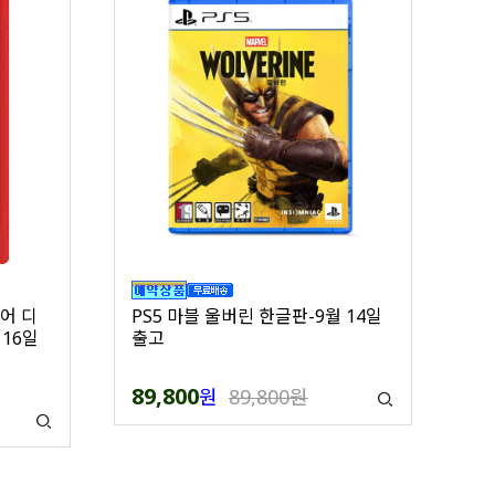
어 디
PS5 마블 울버린 한글판-9월 14일
16일
출고
89,800
원
89,800원