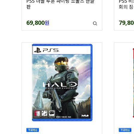
PS5 마블 투혼 파이팅 소울즈 한글
PS5 
판
회의 짐
69,800
79,80
원