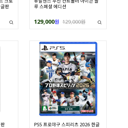
드 크로
듀얼센스 무선 컨트롤러 아이콘 블
한글판
루 스폐셜 에디션
129,000
원
129,000원
글판
PS5 프로야구 스피리츠 2026 한글