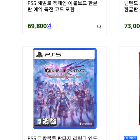
PS5 헤일로 캠페인 이볼브드 한글
닌텐도 
판 예약 특전 코드 포함
한글판
69,800
73,00
원
PS5 그랑블루 판타지 리링크 엔드