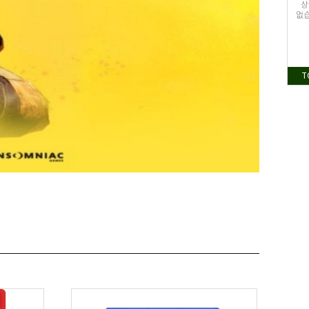
상
없습
T