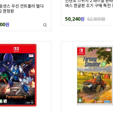
닌텐도 스위치 2 파이널 판타
버스 한글판 조기 구매 특전
듀얼센스 무선 컨트롤러 헬다
2 한정판
50,240
원
62,800원
000
원