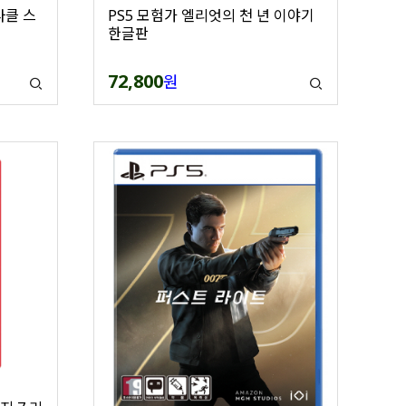
라클 스
PS5 모험가 엘리엇의 천 년 이야기
한글판
72,800
원