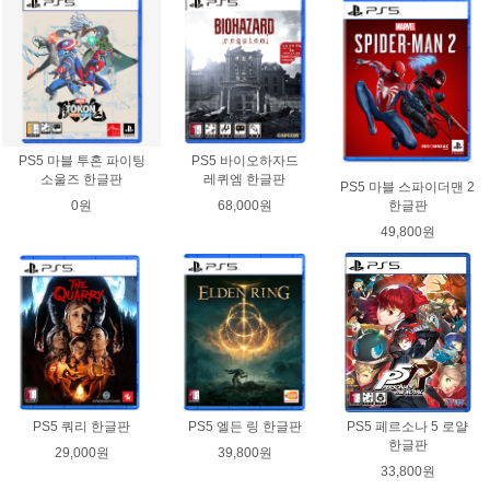
PS5 마블 투혼 파이팅
PS5 바이오하자드
소울즈 한글판
레퀴엠 한글판
PS5 마블 스파이더맨 2
0원
68,000원
한글판
49,800원
PS5 쿼리 한글판
PS5 엘든 링 한글판
PS5 페르소나 5 로얄
한글판
29,000원
39,800원
33,800원