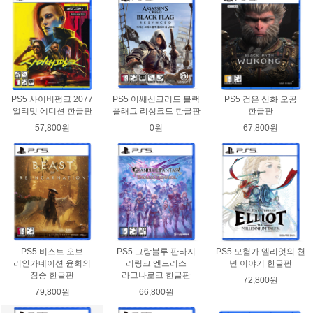
PS5 사이버펑크 2077
PS5 어쌔신크리드 블랙
PS5 검은 신화 오공
얼티밋 에디션 한글판
플래그 리싱크드 한글판
한글판
57,800원
0원
67,800원
PS5 비스트 오브
PS5 그랑블루 판타지
PS5 모험가 엘리엇의 천
리인카네이션 윤회의
리링크 엔드리스
년 이야기 한글판
짐승 한글판
라그나로크 한글판
72,800원
79,800원
66,800원