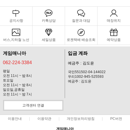
공지사항
카톡상담
질문과 대답
매장위치
버스,지하철 노선
세일상품
로젠택배 배송조회
예약상품
게임매니아
입금 계좌
062-224-3384
예금주 : 김도윤
평일
국민551502-04-144022
오전 11시 ~ 밤 8시
우리1002-945-525593
토요일
예금주 : 김도윤
오전 11시 ~ 밤 8시
일요일,공휴일
오전 11시 ~ 밤 7시
고객센터 연결
이용안내
이용약관
개인정보처리방침
PC버전
게임매니아