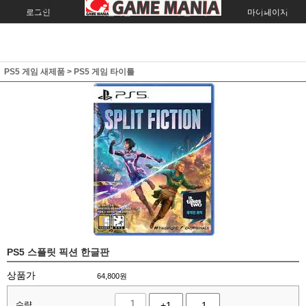
로그인
회원가입
주문조회
마이페이지
PS5 게임 새제품
>
PS5 게임 타이틀
PS5 스플릿 픽션 한글판
상품가
64,800
원
수량
+1
-1