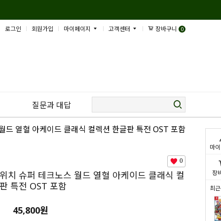
로그인
회원가입
마이페이지
고객센터
장바구니
0
질문과 대답
월드 열혈 아케이드 클래식 컬렉션 한글판 특전 OST 포함
마이
0
장
위치 슈퍼 테크노스 월드 열혈 아케이드 클래식 컬
판 특전 OST 포함
최근
45,800
원