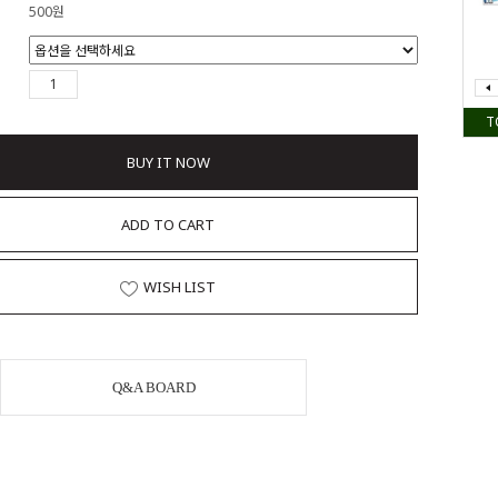
500원
T
BUY IT NOW
ADD TO CART
WISH LIST
Q&A BOARD