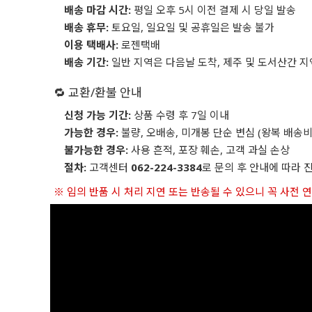
배송 마감 시간:
평일 오후 5시 이전 결제 시 당일 발송
배송 휴무:
토요일, 일요일 및 공휴일은 발송 불가
이용 택배사:
로젠택배
배송 기간:
일반 지역은 다음날 도착, 제주 및 도서산간 지
🔁 교환/환불 안내
신청 가능 기간:
상품 수령 후 7일 이내
가능한 경우:
불량, 오배송, 미개봉 단순 변심 (왕복 배송비
불가능한 경우:
사용 흔적, 포장 훼손, 고객 과실 손상
절차:
고객센터
062-224-3384
로 문의 후 안내에 따라 
※ 임의 반품 시 처리 지연 또는 반송될 수 있으니 꼭 사전 