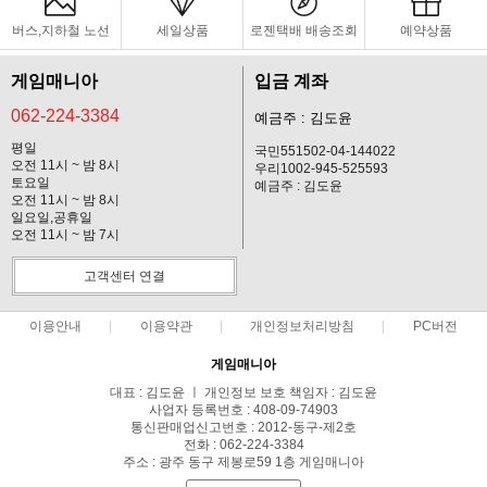
버스,지하철 노선
세일상품
로젠택배 배송조회
예약상품
게임매니아
입금 계좌
062-224-3384
예금주 : 김도윤
평일
국민551502-04-144022
오전 11시 ~ 밤 8시
우리1002-945-525593
토요일
예금주 : 김도윤
오전 11시 ~ 밤 8시
일요일,공휴일
오전 11시 ~ 밤 7시
고객센터 연결
이용안내
이용약관
개인정보처리방침
PC버전
게임매니아
대표 : 김도윤 ㅣ 개인정보 보호 책임자 : 김도윤
사업자 등록번호 : 408-09-74903
통신판매업신고번호 : 2012-동구-제2호
전화 : 062-224-3384
주소 : 광주 동구 제봉로59 1층 게임매니아