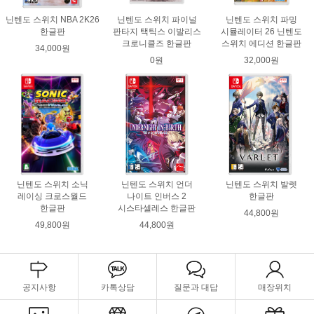
닌텐도 스위치 NBA 2K26
닌텐도 스위치 파이널
닌텐도 스위치 파밍
한글판
판타지 택틱스 이발리스
시뮬레이터 26 닌텐도
크로니클즈 한글판
스위치 에디션 한글판
34,000원
0원
32,000원
닌텐도 스위치 소닉
닌텐도 스위치 언더
닌텐도 스위치 발렛
레이싱 크로스월드
나이트 인버스 2
한글판
한글판
시스타셀레스 한글판
44,800원
49,800원
44,800원
공지사항
카톡상담
질문과 대답
매장위치