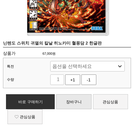
닌텐도 스위치 귀멸의 칼날 히노카미 혈풍담 2 한글판
상품가
67,000
원
특전
수량
+1
-1
바로 구매하기
장바구니
관심상품
관심상품