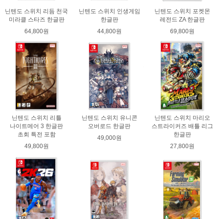
닌텐도 스위치 리듬 천국
닌텐도 스위치 인생게임
닌텐도 스위치 포켓몬
미라클 스타즈 한글판
한글판
레전드 ZA 한글판
64,800원
44,800원
69,800원
닌텐도 스위치 리틀
닌텐도 스위치 유니콘
닌텐도 스위치 마리오
나이트메어 3 한글판
오버로드 한글판
스트라이커즈 배틀 리그
초회 특전 포함
한글판
49,000원
49,800원
27,800원