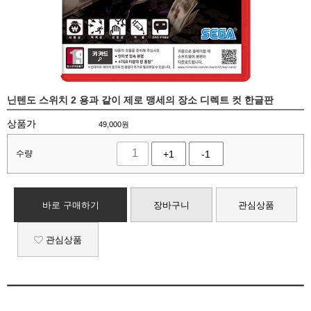
닌텐도 스위치 2 용과 같이 제로 맹세의 장소 디렉트 컷 한글판
상품가
49,000
원
수량
+1
-1
바로 구매하기
장바구니
관심상품
관심상품