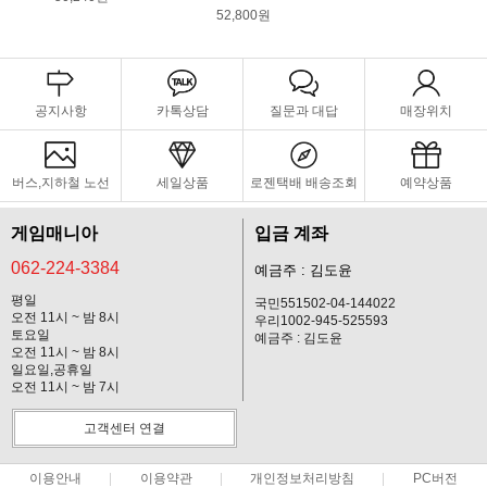
52,800원
공지사항
카톡상담
질문과 대답
매장위치
버스,지하철 노선
세일상품
로젠택배 배송조회
예약상품
게임매니아
입금 계좌
062-224-3384
예금주 : 김도윤
평일
국민551502-04-144022
오전 11시 ~ 밤 8시
우리1002-945-525593
토요일
예금주 : 김도윤
오전 11시 ~ 밤 8시
일요일,공휴일
오전 11시 ~ 밤 7시
고객센터 연결
이용안내
이용약관
개인정보처리방침
PC버전