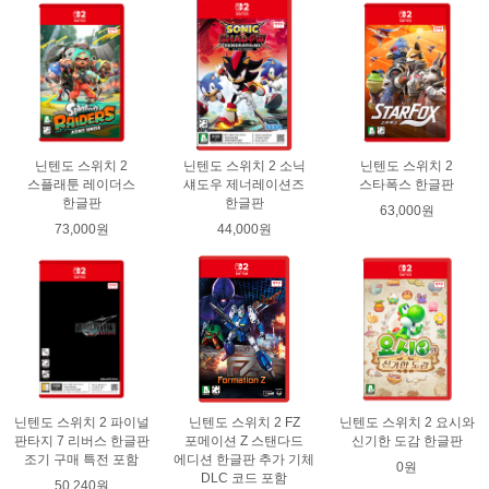
닌텐도 스위치 2
닌텐도 스위치 2 소닉
닌텐도 스위치 2
스플래툰 레이더스
섀도우 제너레이션즈
스타폭스 한글판
한글판
한글판
63,000원
73,000원
44,000원
닌텐도 스위치 2 파이널
닌텐도 스위치 2 FZ
닌텐도 스위치 2 요시와
판타지 7 리버스 한글판
포메이션 Z 스탠다드
신기한 도감 한글판
조기 구매 특전 포함
에디션 한글판 추가 기체
0원
DLC 코드 포함
50,240원