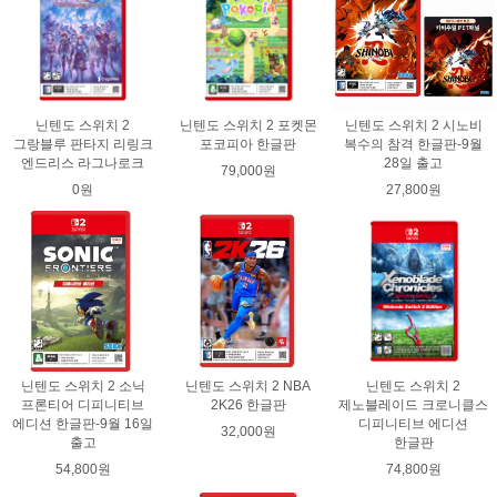
닌텐도 스위치 2
닌텐도 스위치 2 포켓몬
닌텐도 스위치 2 시노비
그랑블루 판타지 리링크
포코피아 한글판
복수의 참격 한글판-9월
엔드리스 라그나로크
28일 출고
79,000원
0원
27,800원
닌텐도 스위치 2 소닉
닌텐도 스위치 2 NBA
닌텐도 스위치 2
프론티어 디피니티브
2K26 한글판
제노블레이드 크로니클스
에디션 한글판-9월 16일
디피니티브 에디션
32,000원
출고
한글판
54,800원
74,800원