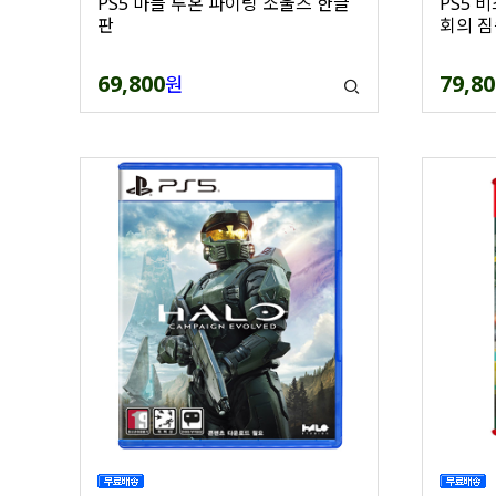
PS5 마블 투혼 파이팅 소울즈 한글
PS5 
판
회의 짐
69,800
79,80
원