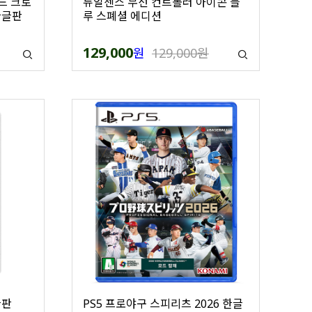
드 크로
듀얼센스 무선 컨트롤러 아이콘 블
한글판
루 스폐셜 에디션
129,000
원
129,000원
글판
PS5 프로야구 스피리츠 2026 한글