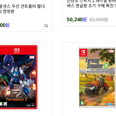
닌텐도 스위치 2 파이널 판타
버스 한글판 조기 구매 특전
듀얼센스 무선 컨트롤러 헬다
2 한정판
50,240
원
62,800원
000
원