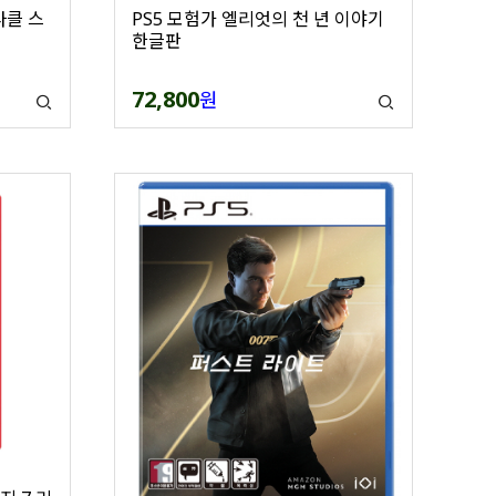
라클 스
PS5 모험가 엘리엇의 천 년 이야기
한글판
72,800
원