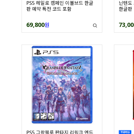
PS5 헤일로 캠페인 이볼브드 한글
닌텐도 
판 예약 특전 코드 포함
한글판
69,800
73,00
원
PS5 그랑블루 판타지 리링크 엔드