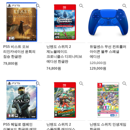
PS5 비스트 오브
닌텐도 스위치 2
듀얼센스 무선 컨트롤러
리인카네이션 윤회의
제노블레이드
아이콘 블루 스폐셜
짐승 한글판
크로니클스 디피니티브
에디션
에디션 한글판
129,000원
79,800원
74,800원
129,000원
PS5 헤일로 캠페인
닌텐도 스위치 2
닌텐도 스위치 인생게임
이볼브드 한글판 예약
스플래툰 레이더스
한글판