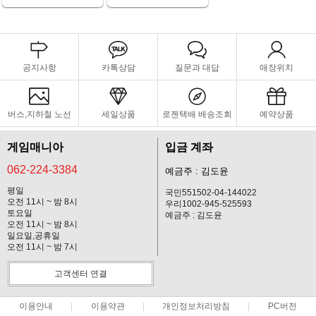
공지사항
카톡상담
질문과 대답
매장위치
버스,지하철 노선
세일상품
로젠택배 배송조회
예약상품
게임매니아
입금 계좌
062-224-3384
예금주 : 김도윤
평일
국민551502-04-144022
오전 11시 ~ 밤 8시
우리1002-945-525593
토요일
예금주 : 김도윤
오전 11시 ~ 밤 8시
일요일,공휴일
오전 11시 ~ 밤 7시
고객센터 연결
이용안내
이용약관
개인정보처리방침
PC버전