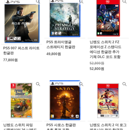
PS5 트라이앵글
닌텐도 스위치 2 FZ
스트래티지 한글판
포메이션 Z 스탠다드
PS5 007 퍼스트 라이트
에디션 한글판 추가
한글판
49,800원
기체 DLC 코드 포함
77,800원
52,800원
52,800원
닌텐도 스위치 파밍
PS5 사로스 한글판
닌텐도 스위치 2 더 로그
시뮬레이터 26 닌텐도
초회 특전 포함
페르시아 왕자 한글판