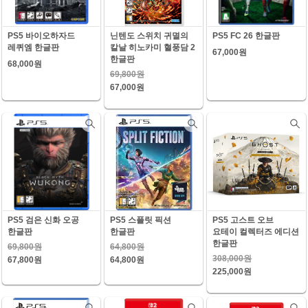
PS5 바이오하자드
닌텐도 스위치 귀멸의
PS5 FC 26 한글판
레퀴엠 한글판
칼날 히노카미 혈풍담 2
67,000원
한글판
68,000원
69,800원
67,000원
PS5 검은 신화 오공
PS5 스플릿 픽션
PS5 고스트 오브
한글판
한글판
요테이 컬렉터즈 에디션
한글판
69,800원
64,800원
308,000원
67,800원
64,800원
225,000원