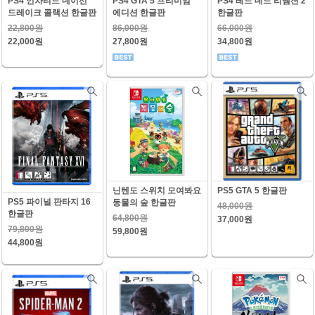
PS4 언차티드 네이선
PS4 GTA 5 프리미엄
PS4 레드 데드 리뎀션 2
드레이크 콜랙션 한글판
에디션 한글판
한글판
22,800원
86,000원
66,000원
22,000원
27,800원
34,800원
닌텐도 스위치 모여봐요
PS5 GTA 5 한글판
PS5 파이널 판타지 16
동물의 숲 한글판
48,000원
한글판
64,800원
37,000원
79,800원
59,800원
44,800원