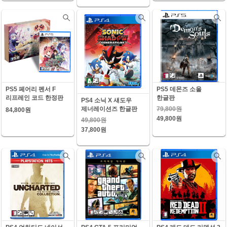
PS5 페어리 펜서 F
PS5 데몬즈 소울
리프레인 코드 한정판
한글판
PS4 소닉 X 섀도우
79,800원
제너레이션즈 한글판
84,800원
49,800원
49,800원
37,800원