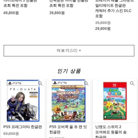
나이트메어 3 한글판
선택받은 아이들 한글판
브레이커 배틀 그라운드
초회 특전 포함
초회 특전 포함
얼티메이트 한글판
캐릭터 추가 스킨 DLC
49,800원
39,800원
포함
39,800원
29,800원
더보기
(
1
/
2
)
+
인기 상품
PS5 프래그마타 한글판
PS5 오버쿡 올 유 캔 잇
닌텐도 스위치 2
한글판
모여봐요 동물의 숲
69,800원
한글판