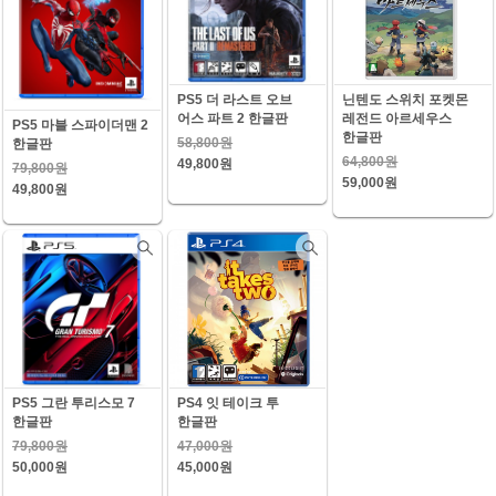
PS5 더 라스트 오브
닌텐도 스위치 포켓몬
어스 파트 2 한글판
레전드 아르세우스
PS5 마블 스파이더맨 2
한글판
58,800원
한글판
64,800원
49,800원
79,800원
59,000원
49,800원
PS5 그란 투리스모 7
PS4 잇 테이크 투
한글판
한글판
79,800원
47,000원
50,000원
45,000원