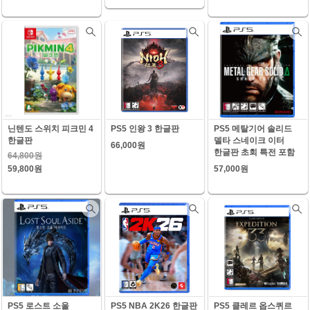
닌텐도 스위치 피크민 4
PS5 인왕 3 한글판
PS5 메탈기어 솔리드
한글판
델타 스네이크 이터
66,000원
한글판 초회 특전 포함
64,800원
59,800원
57,000원
PS5 로스트 소울
PS5 NBA 2K26 한글판
PS5 클레르 옵스퀴르