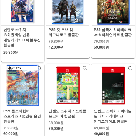
닌텐도 스위치
PS5 갓 오브 워
PS5 삼국지 8 리메이크
초차원게임 넵튠
라그나로크 한글판
with 파워업키트 한글판
게임메이커 R 에볼루션
79,800원
79,800원
한글판
42,000원
69,800원
29,800원
PS5 몬스터헌터
닌텐도 스위치 2 포켓몬
닌텐도 스위치 2 파이널
스토리즈 3 엇갈린 운명
포코피아 한글판
판타지 7 리메이크
한글판
인터그레이드 한글판
88,000원
79,800원
49,800원
79,000원
69,000원
49,800원