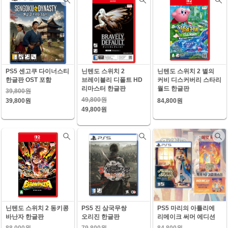
PS5 센고쿠 다이너스티
닌텐도 스위치 2
닌텐도 스위치 2 별의
한글판 OST 포함
브레이블리 디폴트 HD
커비 디스커버리 스타리
리마스터 한글판
월드 한글판
39,800원
49,800원
39,800원
84,800원
49,800원
닌텐도 스위치 2 동키콩
PS5 진 삼국무쌍
PS5 마리의 아틀리에
바난자 한글판
오리진 한글판
리메이크 써머 에디션
88,000원
79,800원
84,800원