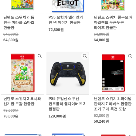
닌텐도 스위치 리듬
PS5 모험가 엘리엇의
닌텐도 스위치 친구모아
천국 미라클 스타즈
천 년 이야기 한글판
아일랜드 두근두근
한글판
라이프 한글판
72,800원
64,800원
64,800원
64,800원
64,800원
닌텐도 스위치 2 요시와
PS5 듀얼센스 무선
닌텐도 스위치 2 파이널
신기한 도감 한글판
컨트롤러 헬다이버즈 2
판타지 7 리버스 한글판
한정판
조기 구매 특전 포함
78,000원
62,800원
78,000원
129,000원
50,240원