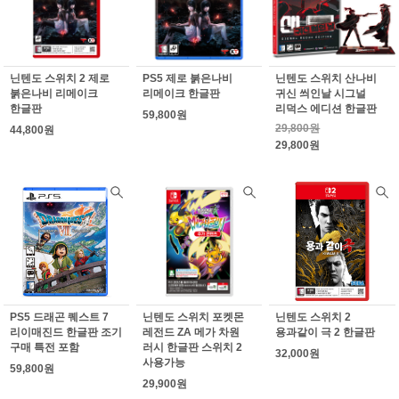
닌텐도 스위치 2 제로
PS5 제로 붉은나비
닌텐도 스위치 산나비
붉은나비 리메이크
리메이크 한글판
귀신 씌인날 시그널
한글판
리덕스 에디션 한글판
59,800원
29,800원
44,800원
29,800원
PS5 드래곤 퀘스트 7
닌텐도 스위치 포켓몬
닌텐도 스위치 2
리이매진드 한글판 조기
레전드 ZA 메가 차원
용과같이 극 2 한글판
구매 특전 포함
러시 한글판 스위치 2
32,000원
사용가능
59,800원
29,900원