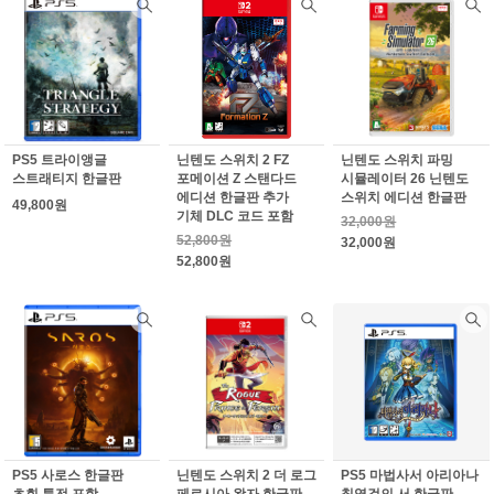
PS5 트라이앵글
닌텐도 스위치 2 FZ
닌텐도 스위치 파밍
스트래티지 한글판
포메이션 Z 스탠다드
시뮬레이터 26 닌텐도
에디션 한글판 추가
스위치 에디션 한글판
49,800원
기체 DLC 코드 포함
32,000원
52,800원
32,000원
52,800원
PS5 사로스 한글판
닌텐도 스위치 2 더 로그
PS5 마법사서 아리아나
초회 특전 포함
페르시아 왕자 한글판
칠영걸의 서 한글판