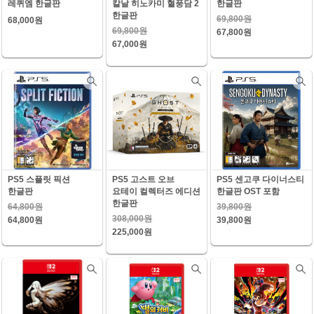
레퀴엠 한글판
칼날 히노카미 혈풍담 2
한글판
한글판
69,800원
68,000원
69,800원
67,800원
67,000원
PS5 스플릿 픽션
PS5 고스트 오브
PS5 센고쿠 다이너스티
한글판
요테이 컬렉터즈 에디션
한글판 OST 포함
한글판
64,800원
39,800원
308,000원
64,800원
39,800원
225,000원