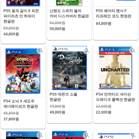
PS5 용과 같이 8 외전
닌텐도 스위치 별의
PS5 페어리 펜서 F
파이러츠 인 하와이
커비 디스커버리 한글판
리프레인 코드 한정판
한글판
64,800원
84,800원
59,800원
59,800원
44,800원
PS5 데몬즈 소울
PS4 언차티드 네이선
한글판
드레이크 콜랙션 한글판
PS4 소닉 X 섀도우
79,800원
22,800원
제너레이션즈 한글판
49,800원
22,000원
49,800원
37,800원