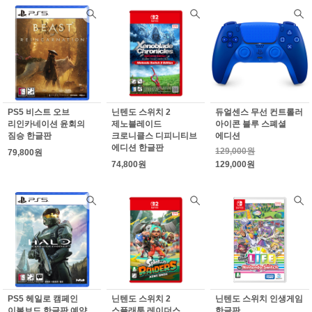
PS5 비스트 오브
닌텐도 스위치 2
듀얼센스 무선 컨트롤러
리인카네이션 윤회의
제노블레이드
아이콘 블루 스폐셜
짐승 한글판
크로니클스 디피니티브
에디션
에디션 한글판
129,000원
79,800원
74,800원
129,000원
PS5 헤일로 캠페인
닌텐도 스위치 2
닌텐도 스위치 인생게임
이볼브드 한글판 예약
스플래툰 레이더스
한글판