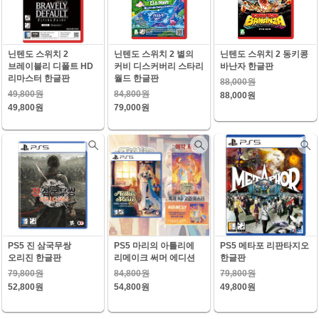
닌텐도 스위치 2
닌텐도 스위치 2 별의
닌텐도 스위치 2 동키콩
브레이블리 디폴트 HD
커비 디스커버리 스타리
바난자 한글판
리마스터 한글판
월드 한글판
88,000원
49,800원
84,800원
88,000원
49,800원
79,000원
PS5 진 삼국무쌍
PS5 마리의 아틀리에
PS5 메타포 리판타지오
오리진 한글판
리메이크 써머 에디션
한글판
79,800원
84,800원
79,800원
52,800원
54,800원
49,800원