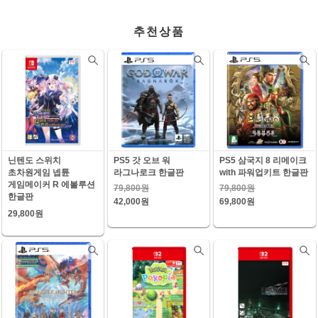
추천상품
닌텐도 스위치
PS5 갓 오브 워
PS5 삼국지 8 리메이크
초차원게임 넵튠
라그나로크 한글판
with 파워업키트 한글판
게임메이커 R 에볼루션
79,800원
79,800원
한글판
42,000원
69,800원
29,800원