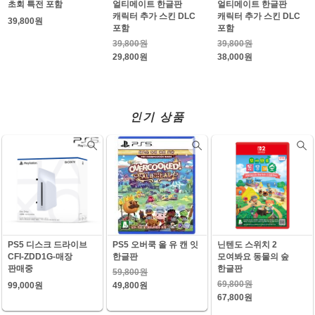
초회 특전 포함
얼티메이트 한글판
얼티메이트 한글판
캐릭터 추가 스킨 DLC
캐릭터 추가 스킨 DLC
39,800원
포함
포함
39,800원
39,800원
29,800원
38,000원
인기 상품
PS5 디스크 드라이브
PS5 오버쿡 올 유 캔 잇
닌텐도 스위치 2
CFI-ZDD1G-매장
한글판
모여봐요 동물의 숲
판매중
한글판
59,800원
69,800원
99,000원
49,800원
67,800원