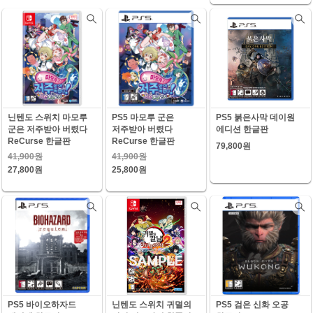
닌텐도 스위치 마모루
PS5 마모루 군은
PS5 붉은사막 데이원
군은 저주받아 버렸다
저주받아 버렸다
에디션 한글판
ReCurse 한글판
ReCurse 한글판
79,800원
41,900원
41,900원
27,800원
25,800원
PS5 바이오하자드
닌텐도 스위치 귀멸의
PS5 검은 신화 오공