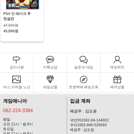
PS4 잇 테이크 투
한글판
47,000원
45,000원
공지사항
카톡상담
질문과 대답
매장위치
버스,지하철 노선
세일상품
로젠택배 배송조회
예약상품
게임매니아
입금 계좌
062-224-3384
예금주 : 김도윤
평일
국민551502-04-144022
오전 11시 ~ 밤 8시
우리1002-945-525593
토요일
예금주 : 김도윤
오전 11시 ~ 밤 8시