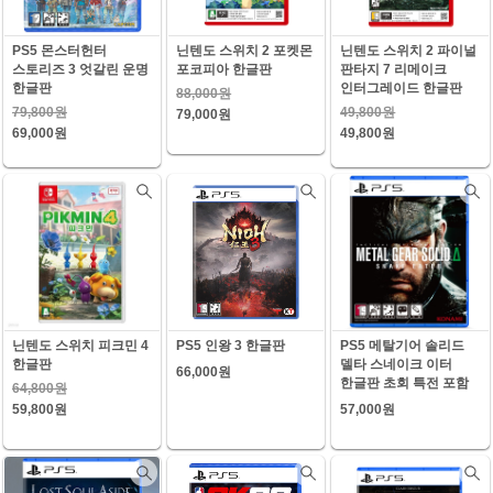
PS5 몬스터헌터
닌텐도 스위치 2 포켓몬
닌텐도 스위치 2 파이널
스토리즈 3 엇갈린 운명
포코피아 한글판
판타지 7 리메이크
한글판
인터그레이드 한글판
88,000원
79,800원
49,800원
79,000원
69,000원
49,800원
닌텐도 스위치 피크민 4
PS5 인왕 3 한글판
PS5 메탈기어 솔리드
한글판
델타 스네이크 이터
66,000원
한글판 초회 특전 포함
64,800원
59,800원
57,000원