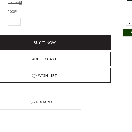
49,800원
500원
T
BUY IT NOW
ADD TO CART
WISH LIST
Q&A BOARD