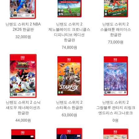
닌텐도 스위치 2 NBA
닌텐도 스위치 2
닌텐도 스위치 2
2K26 한글판
제노블레이드 크로니클스
스플래툰 레이더스
디피니티브 에디션
한글판
32,000원
한글판
73,000원
74,800원
닌텐도 스위치 2 소닉
닌텐도 스위치 2
닌텐도 스위치 2
섀도우 제너레이션즈
스타폭스 한글판
그랑블루 판타지 리링크
한글판
엔드리스 라그나로크
63,000원
44,000원
0원