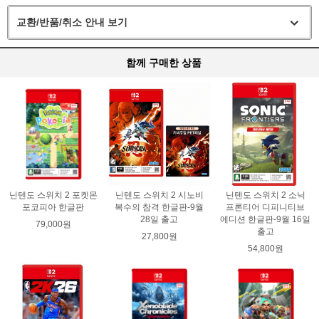
교환/반품/취소 안내 보기
함께 구매한 상품
닌텐도 스위치 2 포켓몬
닌텐도 스위치 2 시노비
닌텐도 스위치 2 소닉
포코피아 한글판
복수의 참격 한글판-9월
프론티어 디피니티브
28일 출고
에디션 한글판-9월 16일
79,000원
출고
27,800원
54,800원