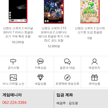
닌텐도 스위치 2 파이널
닌텐도 스위치 2 FZ
닌텐도 스위치 2 요시와
판타지 7 리버스 한글판
포메이션 Z 스탠다드
신기한 도감 한글판
조기 구매 특전 포함
에디션 한글판 추가 기체
0원
DLC 코드 포함
50,240원
52,800원
공지사항
카톡상담
질문과 대답
매장위치
버스,지하철 노선
세일상품
로젠택배 배송조회
예약상품
게임매니아
입금 계좌
062-224-3384
예금주 : 김도윤