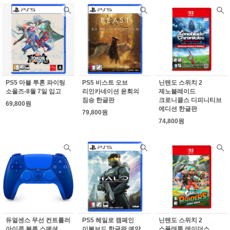
PS5 마블 투혼 파이팅
PS5 비스트 오브
닌텐도 스위치 2
소울즈-8월 7일 입고
리인카네이션 윤회의
제노블레이드
짐승 한글판
크로니클스 디피니티브
69,800원
에디션 한글판
79,800원
74,800원
듀얼센스 무선 컨트롤러
PS5 헤일로 캠페인
닌텐도 스위치 2
아이콘 블루 스폐셜
이볼브드 한글판 예약
스플래툰 레이더스