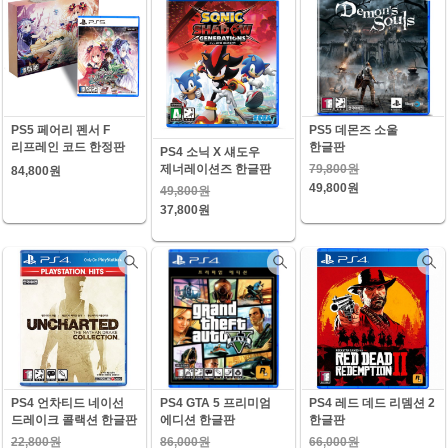
PS5 페어리 펜서 F
PS5 데몬즈 소울
리프레인 코드 한정판
한글판
PS4 소닉 X 섀도우
79,800원
제너레이션즈 한글판
84,800원
49,800원
49,800원
37,800원
PS4 언차티드 네이선
PS4 GTA 5 프리미엄
PS4 레드 데드 리뎀션 2
드레이크 콜랙션 한글판
에디션 한글판
한글판
22,800원
86,000원
66,000원