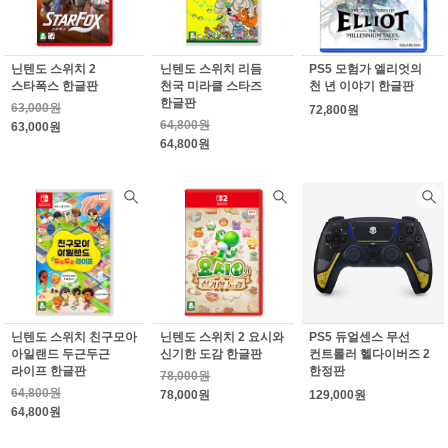
닌텐도 스위치 2
닌텐도 스위치 리듬
PS5 모험가 엘리엇의
스타폭스 한글판
천국 미라클 스타즈
천 년 이야기 한글판
한글판
63,000원
72,800원
64,800원
63,000원
64,800원
닌텐도 스위치 친구모아
닌텐도 스위치 2 요시와
PS5 듀얼센스 무선
아일랜드 두근두근
신기한 도감 한글판
컨트롤러 헬다이버즈 2
라이프 한글판
한정판
78,000원
64,800원
78,000원
129,000원
64,800원