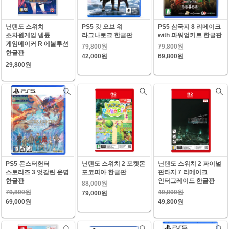
닌텐도 스위치
PS5 갓 오브 워
PS5 삼국지 8 리메이크
초차원게임 넵튠
라그나로크 한글판
with 파워업키트 한글판
게임메이커 R 에볼루션
79,800원
79,800원
한글판
42,000원
69,800원
29,800원
PS5 몬스터헌터
닌텐도 스위치 2 포켓몬
닌텐도 스위치 2 파이널
스토리즈 3 엇갈린 운명
포코피아 한글판
판타지 7 리메이크
한글판
인터그레이드 한글판
88,000원
79,800원
49,800원
79,000원
69,000원
49,800원