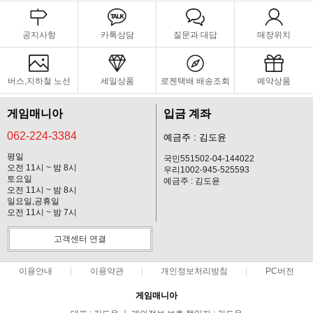
공지사항
카톡상담
질문과 대답
매장위치
버스,지하철 노선
세일상품
로젠택배 배송조회
예약상품
게임매니아
입금 계좌
062-224-3384
예금주 : 김도윤
평일
국민551502-04-144022
오전 11시 ~ 밤 8시
우리1002-945-525593
토요일
예금주 : 김도윤
오전 11시 ~ 밤 8시
일요일,공휴일
오전 11시 ~ 밤 7시
고객센터 연결
이용안내
이용약관
개인정보처리방침
PC버전
게임매니아