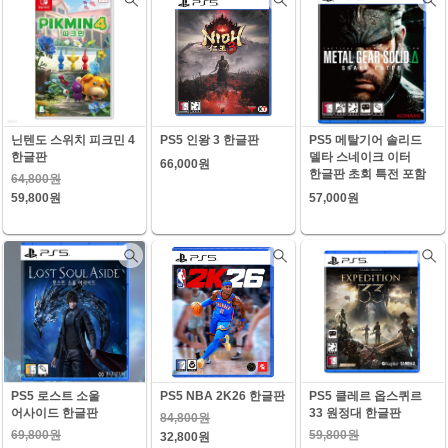
닌텐도 스위치 피크민 4
PS5 인왕 3 한글판
PS5 메탈기어 솔리드
한글판
델타 스네이크 이터
66,000원
한글판 초회 특전 포함
64,800원
59,800원
57,000원
PS5 로스트 소울
PS5 NBA 2K26 한글판
PS5 클레르 옵스퀴르
어사이드 한글판
33 원정대 한글판
84,800원
69,800원
59,800원
32,800원