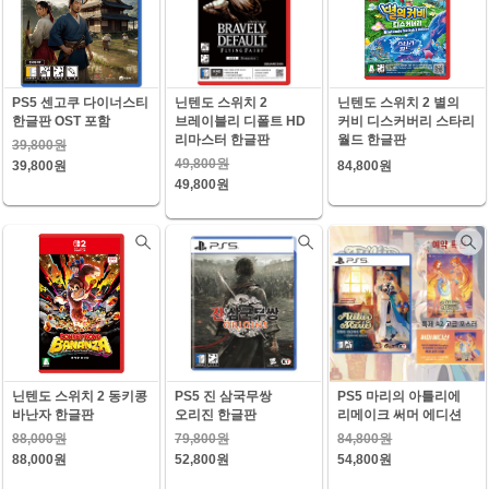
PS5 센고쿠 다이너스티
닌텐도 스위치 2
닌텐도 스위치 2 별의
한글판 OST 포함
브레이블리 디폴트 HD
커비 디스커버리 스타리
리마스터 한글판
월드 한글판
39,800원
49,800원
39,800원
84,800원
49,800원
닌텐도 스위치 2 동키콩
PS5 진 삼국무쌍
PS5 마리의 아틀리에
바난자 한글판
오리진 한글판
리메이크 써머 에디션
88,000원
79,800원
84,800원
88,000원
52,800원
54,800원