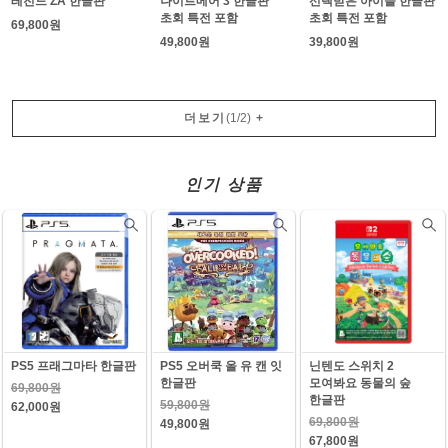
레전드 ZA 한글판
나이트메어 3 한글판
선택받은 아이들 한글판
초회 특전 포함
초회 특전 포함
69,800원
49,800원
39,800원
더보기
(
1
/
2
)
+
인기 상품
PS5 프래그마타 한글판
PS5 오버쿡 올 유 캔 잇
닌텐도 스위치 2
한글판
모여봐요 동물의 숲
69,800원
한글판
59,800원
62,000원
69,800원
49,800원
67,800원