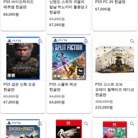
PS5 바이오하자드
닌텐도 스위치 귀멸의
PS5 FC 26 한글판
레퀴엠 한글판
칼날 히노카미 혈풍담 2
67,000원
한글판
68,000원
69,800원
67,000원
PS5 검은 신화 오공
PS5 스플릿 픽션
PS5 고스트 오브
한글판
한글판
요테이 컬렉터즈 에디션
한글판
69,800원
64,800원
308,000원
67,800원
64,800원
225,000원