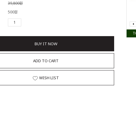
39,800원
500원
T
BUY IT NOW
ADD TO CART
WISH LIST