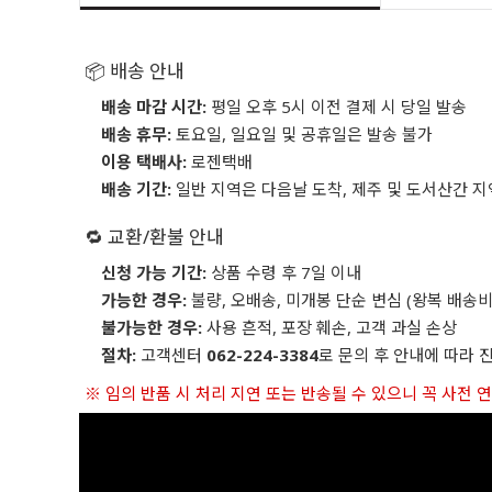
📦 배송 안내
배송 마감 시간:
평일 오후 5시 이전 결제 시 당일 발송
배송 휴무:
토요일, 일요일 및 공휴일은 발송 불가
이용 택배사:
로젠택배
배송 기간:
일반 지역은 다음날 도착, 제주 및 도서산간 지
🔁 교환/환불 안내
신청 가능 기간:
상품 수령 후 7일 이내
가능한 경우:
불량, 오배송, 미개봉 단순 변심 (왕복 배송비
불가능한 경우:
사용 흔적, 포장 훼손, 고객 과실 손상
절차:
고객센터
062-224-3384
로 문의 후 안내에 따라 
※ 임의 반품 시 처리 지연 또는 반송될 수 있으니 꼭 사전 