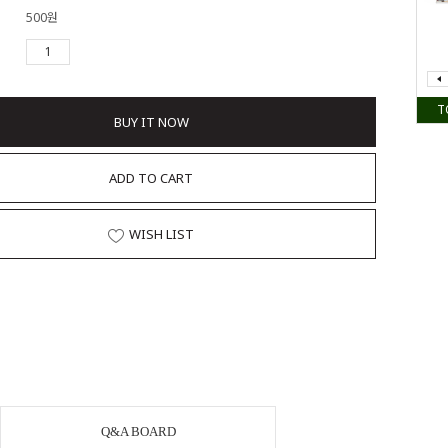
500원
T
BUY IT NOW
ADD TO CART
WISH LIST
Q&A BOARD