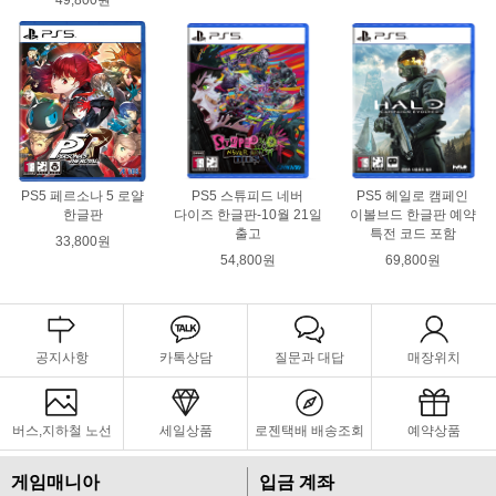
49,800원
PS5 페르소나 5 로얄
PS5 스튜피드 네버
PS5 헤일로 캠페인
한글판
다이즈 한글판-10월 21일
이볼브드 한글판 예약
출고
특전 코드 포함
33,800원
54,800원
69,800원
공지사항
카톡상담
질문과 대답
매장위치
버스,지하철 노선
세일상품
로젠택배 배송조회
예약상품
게임매니아
입금 계좌