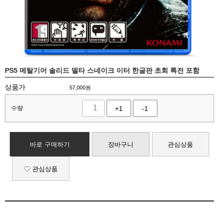
PS5 메탈기어 솔리드 델타 스네이크 이터 한글판 초회 특전 포함
상품가
57,000
원
수량
+1
-1
바로 구매하기
장바구니
관심상품
관심상품