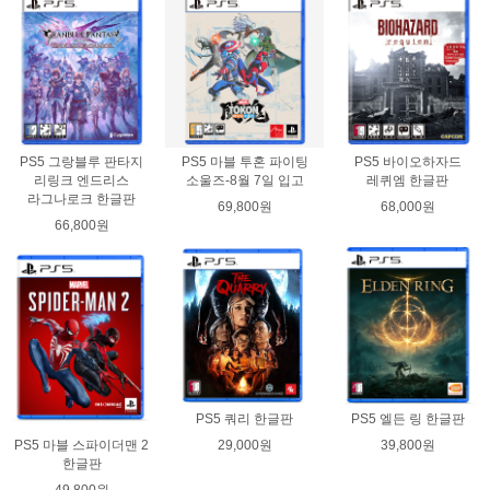
PS5 그랑블루 판타지
PS5 마블 투혼 파이팅
PS5 바이오하자드
리링크 엔드리스
소울즈-8월 7일 입고
레퀴엠 한글판
라그나로크 한글판
69,800원
68,000원
66,800원
PS5 쿼리 한글판
PS5 엘든 링 한글판
29,000원
39,800원
PS5 마블 스파이더맨 2
한글판