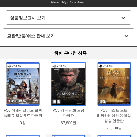
상품정보고시 보기
교환/반품/취소 안내 보기
함께 구매한 상품
PS5 어쌔신크리드 블랙
PS5 검은 신화 오공
PS5 비스트 오브
플래그 리싱크드 한글판
한글판
리인카네이션 윤회의
짐승 한글판
0원
67,800원
79,800원