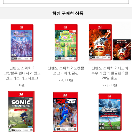
함께 구매한 상품
닌텐도 스위치 2
닌텐도 스위치 2 포켓몬
닌텐도 스위치 2 시노비
그랑블루 판타지 리링크
포코피아 한글판
복수의 참격 한글판-9월
엔드리스 라그나로크
28일 출고
79,000원
0원
27,800원