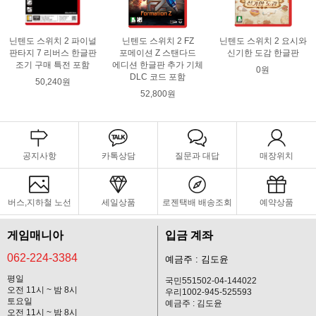
닌텐도 스위치 2 파이널
닌텐도 스위치 2 FZ
닌텐도 스위치 2 요시와
판타지 7 리버스 한글판
포메이션 Z 스탠다드
신기한 도감 한글판
조기 구매 특전 포함
에디션 한글판 추가 기체
0원
DLC 코드 포함
50,240원
52,800원
공지사항
카톡상담
질문과 대답
매장위치
버스,지하철 노선
세일상품
로젠택배 배송조회
예약상품
게임매니아
입금 계좌
062-224-3384
예금주 : 김도윤
평일
국민551502-04-144022
오전 11시 ~ 밤 8시
우리1002-945-525593
토요일
예금주 : 김도윤
오전 11시 ~ 밤 8시