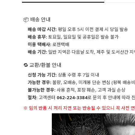
📦 배송 안내
배송 마감 시간:
평일 오후 5시 이전 결제 시 당일 발송
배송 휴무:
토요일, 일요일 및 공휴일은 발송 불가
이용 택배사:
로젠택배
배송 기간:
일반 지역은 다음날 도착, 제주 및 도서산간 지
🔁 교환/환불 안내
신청 가능 기간:
상품 수령 후 7일 이내
가능한 경우:
불량, 오배송, 미개봉 단순 변심 (왕복 배송비
불가능한 경우:
사용 흔적, 포장 훼손, 고객 과실 손상
절차:
고객센터
062-224-3384
로 문의 후 안내에 따라 
※ 임의 반품 시 처리 지연 또는 반송될 수 있으니 꼭 사전 