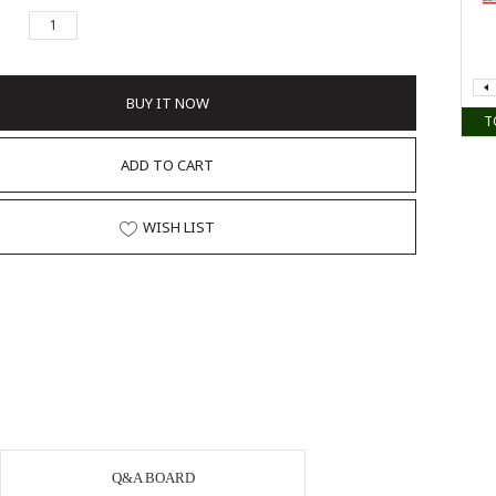
BUY IT NOW
T
ADD TO CART
WISH LIST
Q&A BOARD