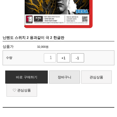
닌텐도 스위치 2 용과같이 극 2 한글판
상품가
32,000
원
수량
+1
-1
바로 구매하기
장바구니
관심상품
관심상품