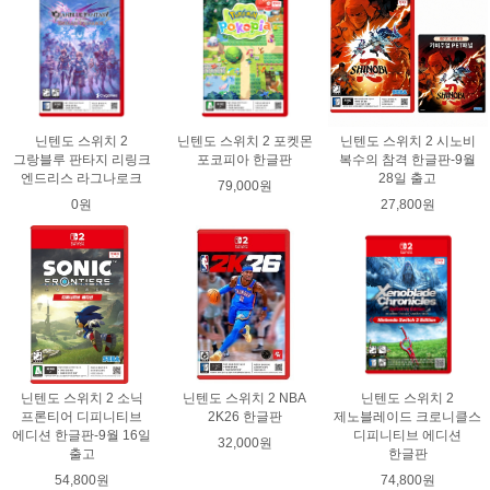
닌텐도 스위치 2
닌텐도 스위치 2 포켓몬
닌텐도 스위치 2 시노비
그랑블루 판타지 리링크
포코피아 한글판
복수의 참격 한글판-9월
엔드리스 라그나로크
28일 출고
79,000원
0원
27,800원
닌텐도 스위치 2 소닉
닌텐도 스위치 2 NBA
닌텐도 스위치 2
프론티어 디피니티브
2K26 한글판
제노블레이드 크로니클스
에디션 한글판-9월 16일
디피니티브 에디션
32,000원
출고
한글판
54,800원
74,800원