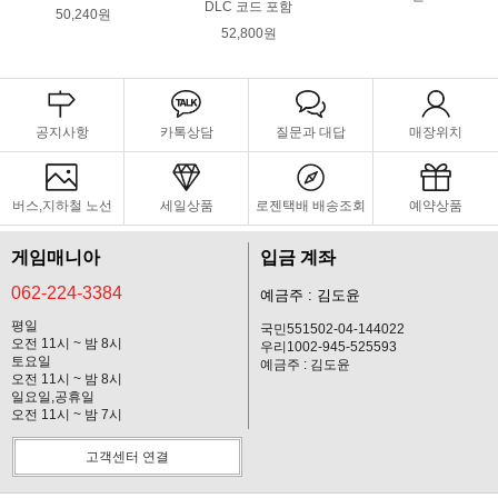
DLC 코드 포함
50,240원
52,800원
공지사항
카톡상담
질문과 대답
매장위치
버스,지하철 노선
세일상품
로젠택배 배송조회
예약상품
게임매니아
입금 계좌
062-224-3384
예금주 : 김도윤
평일
국민551502-04-144022
오전 11시 ~ 밤 8시
우리1002-945-525593
토요일
예금주 : 김도윤
오전 11시 ~ 밤 8시
일요일,공휴일
오전 11시 ~ 밤 7시
고객센터 연결