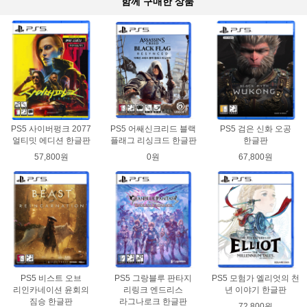
함께 구매한 상품
PS5 사이버펑크 2077
PS5 어쌔신크리드 블랙
PS5 검은 신화 오공
얼티밋 에디션 한글판
플래그 리싱크드 한글판
한글판
57,800원
0원
67,800원
PS5 비스트 오브
PS5 그랑블루 판타지
PS5 모험가 엘리엇의 천
리인카네이션 윤회의
리링크 엔드리스
년 이야기 한글판
짐승 한글판
라그나로크 한글판
72,800원