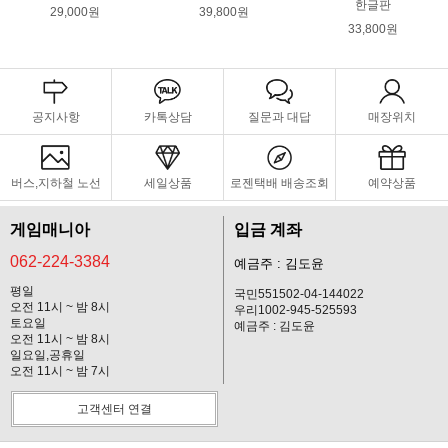
한글판
29,000원
39,800원
33,800원
공지사항
카톡상담
질문과 대답
매장위치
버스,지하철 노선
세일상품
로젠택배 배송조회
예약상품
게임매니아
입금 계좌
062-224-3384
예금주 : 김도윤
평일
국민551502-04-144022
오전 11시 ~ 밤 8시
우리1002-945-525593
토요일
예금주 : 김도윤
오전 11시 ~ 밤 8시
일요일,공휴일
오전 11시 ~ 밤 7시
고객센터 연결