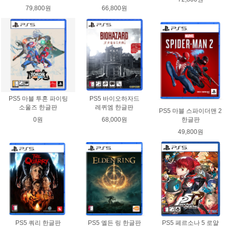
79,800원
66,800원
PS5 마블 투혼 파이팅
PS5 바이오하자드
소울즈 한글판
레퀴엠 한글판
PS5 마블 스파이더맨 2
0원
68,000원
한글판
49,800원
PS5 쿼리 한글판
PS5 엘든 링 한글판
PS5 페르소나 5 로얄