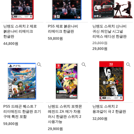
닌텐도 스위치 2 제로
PS5 제로 붉은나비
닌텐도 스위치 산나비
붉은나비 리메이크
리메이크 한글판
귀신 씌인날 시그널
한글판
리덕스 에디션 한글판
59,800원
29,800원
44,800원
29,800원
PS5 드래곤 퀘스트 7
닌텐도 스위치 포켓몬
닌텐도 스위치 2
리이매진드 한글판 조기
레전드 ZA 메가 차원
용과같이 극 2 한글판
구매 특전 포함
러시 한글판 스위치 2
32,000원
사용가능
59,800원
29,900원