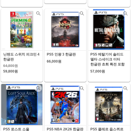
닌텐도 스위치 피크민 4
PS5 인왕 3 한글판
PS5 메탈기어 솔리드
한글판
델타 스네이크 이터
66,000원
한글판 초회 특전 포함
64,800원
59,800원
57,000원
PS5 로스트 소울
PS5 NBA 2K26 한글판
PS5 클레르 옵스퀴르