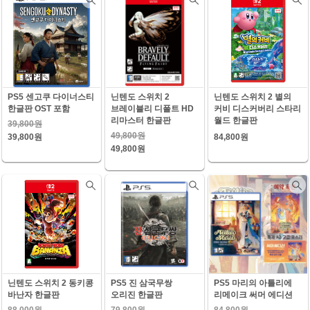
PS5 센고쿠 다이너스티
닌텐도 스위치 2
닌텐도 스위치 2 별의
한글판 OST 포함
브레이블리 디폴트 HD
커비 디스커버리 스타리
리마스터 한글판
월드 한글판
39,800원
49,800원
39,800원
84,800원
49,800원
닌텐도 스위치 2 동키콩
PS5 진 삼국무쌍
PS5 마리의 아틀리에
바난자 한글판
오리진 한글판
리메이크 써머 에디션
88,000원
79,800원
84,800원