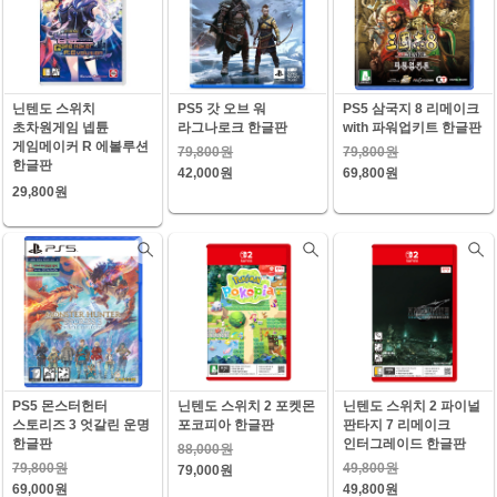
닌텐도 스위치
PS5 갓 오브 워
PS5 삼국지 8 리메이크
초차원게임 넵튠
라그나로크 한글판
with 파워업키트 한글판
게임메이커 R 에볼루션
79,800원
79,800원
한글판
42,000원
69,800원
29,800원
PS5 몬스터헌터
닌텐도 스위치 2 포켓몬
닌텐도 스위치 2 파이널
스토리즈 3 엇갈린 운명
포코피아 한글판
판타지 7 리메이크
한글판
인터그레이드 한글판
88,000원
79,800원
49,800원
79,000원
69,000원
49,800원