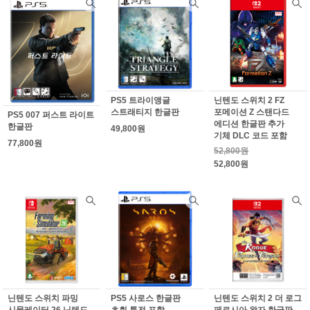
PS5 트라이앵글
닌텐도 스위치 2 FZ
스트래티지 한글판
포메이션 Z 스탠다드
PS5 007 퍼스트 라이트
에디션 한글판 추가
한글판
49,800원
기체 DLC 코드 포함
77,800원
52,800원
52,800원
닌텐도 스위치 파밍
PS5 사로스 한글판
닌텐도 스위치 2 더 로그
시뮬레이터 26 닌텐도
초회 특전 포함
페르시아 왕자 한글판