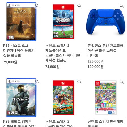
PS5 비스트 오브
닌텐도 스위치 2
듀얼센스 무선 컨트롤러
리인카네이션 윤회의
제노블레이드
아이콘 블루 스폐셜
짐승 한글판
크로니클스 디피니티브
에디션
에디션 한글판
129,000원
79,800원
74,800원
129,000원
PS5 헤일로 캠페인
닌텐도 스위치 2
닌텐도 스위치 인생게임
이볼브드 한글판 예약
스플래툰 레이더스
한글판