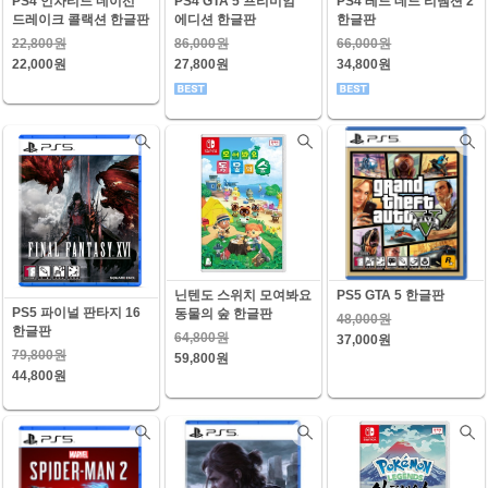
PS4 언차티드 네이선
PS4 GTA 5 프리미엄
PS4 레드 데드 리뎀션 2
드레이크 콜랙션 한글판
에디션 한글판
한글판
22,800원
86,000원
66,000원
22,000원
27,800원
34,800원
닌텐도 스위치 모여봐요
PS5 GTA 5 한글판
PS5 파이널 판타지 16
동물의 숲 한글판
48,000원
한글판
64,800원
37,000원
79,800원
59,800원
44,800원