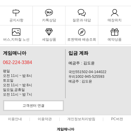
공지사항
카톡상담
질문과 대답
매장위치
버스,지하철 노선
세일상품
로젠택배 배송조회
예약상품
게임매니아
입금 계좌
062-224-3384
예금주 : 김도윤
평일
국민551502-04-144022
오전 11시 ~ 밤 8시
우리1002-945-525593
토요일
예금주 : 김도윤
오전 11시 ~ 밤 8시
일요일,공휴일
오전 11시 ~ 밤 7시
고객센터 연결
이용안내
이용약관
개인정보처리방침
PC버전
게임매니아