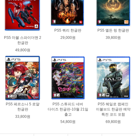
PS5 쿼리 한글판
PS5 엘든 링 한글판
29,000원
39,800원
PS5 마블 스파이더맨 2
한글판
49,800원
PS5 페르소나 5 로얄
PS5 스튜피드 네버
PS5 헤일로 캠페인
한글판
다이즈 한글판-10월 21일
이볼브드 한글판 예약
출고
특전 코드 포함
33,800원
54,800원
69,800원