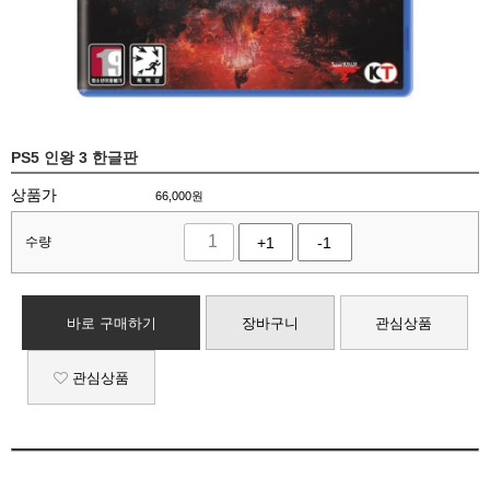
PS5 인왕 3 한글판
상품가
66,000
원
수량
+1
-1
바로 구매하기
장바구니
관심상품
관심상품