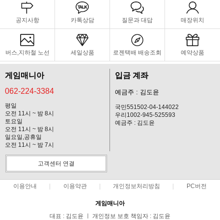
공지사항
카톡상담
질문과 대답
매장위치
버스,지하철 노선
세일상품
로젠택배 배송조회
예약상품
게임매니아
입금 계좌
062-224-3384
예금주 : 김도윤
평일
국민551502-04-144022
오전 11시 ~ 밤 8시
우리1002-945-525593
토요일
예금주 : 김도윤
오전 11시 ~ 밤 8시
일요일,공휴일
오전 11시 ~ 밤 7시
고객센터 연결
이용안내
이용약관
개인정보처리방침
PC버전
게임매니아
대표 : 김도윤 ㅣ 개인정보 보호 책임자 : 김도윤