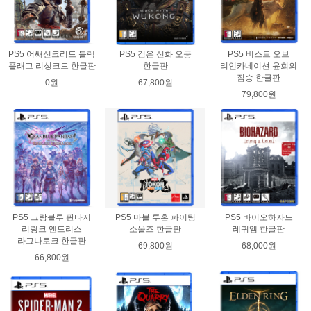
PS5 어쌔신크리드 블랙
PS5 검은 신화 오공
PS5 비스트 오브
플래그 리싱크드 한글판
한글판
리인카네이션 윤회의
짐승 한글판
0원
67,800원
79,800원
PS5 그랑블루 판타지
PS5 마블 투혼 파이팅
PS5 바이오하자드
리링크 엔드리스
소울즈 한글판
레퀴엠 한글판
라그나로크 한글판
69,800원
68,000원
66,800원