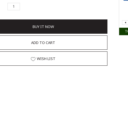
BUY IT NOW
T
ADD TO CART
WISH LIST