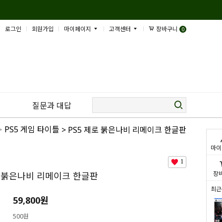
로그인
회원가입
마이페이지
고객센터
장바구니
0
질문과 대답
>
PS5 게임 타이틀
> PS5 제로 붉은나비 리메이크 한글판
마이
1
장
로 붉은나비 리메이크 한글판
최근
59,800
원
500원