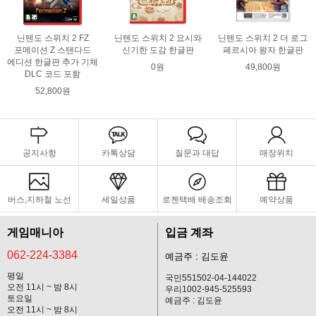
닌텐도 스위치 2 FZ
닌텐도 스위치 2 요시와
닌텐도 스위치 2 더 로그
포메이션 Z 스탠다드
신기한 도감 한글판
페르시아 왕자 한글판
에디션 한글판 추가 기체
0원
49,800원
DLC 코드 포함
52,800원
공지사항
카톡상담
질문과 대답
매장위치
버스,지하철 노선
세일상품
로젠택배 배송조회
예약상품
게임매니아
입금 계좌
062-224-3384
예금주 : 김도윤
평일
국민551502-04-144022
오전 11시 ~ 밤 8시
우리1002-945-525593
토요일
예금주 : 김도윤
오전 11시 ~ 밤 8시