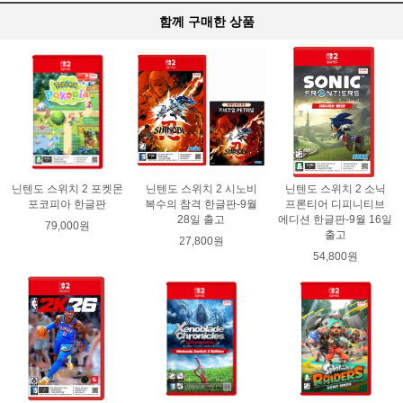
함께 구매한 상품
닌텐도 스위치 2 포켓몬
닌텐도 스위치 2 시노비
닌텐도 스위치 2 소닉
포코피아 한글판
복수의 참격 한글판-9월
프론티어 디피니티브
28일 출고
에디션 한글판-9월 16일
79,000원
출고
27,800원
54,800원