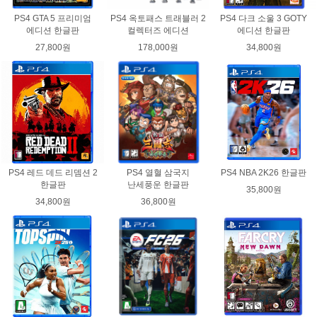
PS4 GTA 5 프리미엄
PS4 옥토패스 트래블러 2
PS4 다크 소울 3 GOTY
에디션 한글판
컬렉터즈 에디션
에디션 한글판
27,800원
178,000원
34,800원
PS4 레드 데드 리뎀션 2
PS4 열혈 삼국지
PS4 NBA 2K26 한글판
한글판
난세풍운 한글판
35,800원
34,800원
36,800원