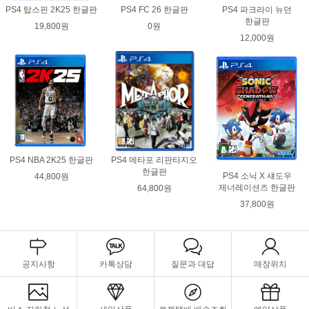
PS4 탑스핀 2K25 한글판
PS4 FC 26 한글판
PS4 파크라이 뉴던
한글판
19,800원
0원
12,000원
PS4 NBA 2K25 한글판
PS4 메타포 리판타지오
한글판
PS4 소닉 X 섀도우
44,800원
제너레이션즈 한글판
64,800원
37,800원
공지사항
카톡상담
질문과 대답
매장위치