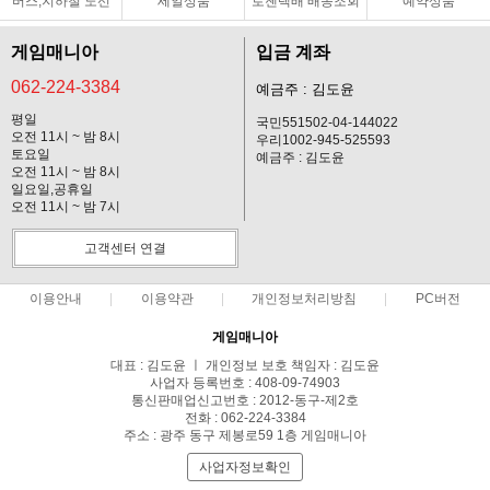
버스,지하철 노선
세일상품
로젠택배 배송조회
예약상품
게임매니아
입금 계좌
062-224-3384
예금주 : 김도윤
평일
국민551502-04-144022
오전 11시 ~ 밤 8시
우리1002-945-525593
토요일
예금주 : 김도윤
오전 11시 ~ 밤 8시
일요일,공휴일
오전 11시 ~ 밤 7시
고객센터 연결
이용안내
이용약관
개인정보처리방침
PC버전
게임매니아
대표 : 김도윤 ㅣ 개인정보 보호 책임자 : 김도윤
사업자 등록번호 : 408-09-74903
통신판매업신고번호 : 2012-동구-제2호
전화 : 062-224-3384
주소 : 광주 동구 제봉로59 1층 게임매니아
사업자정보확인