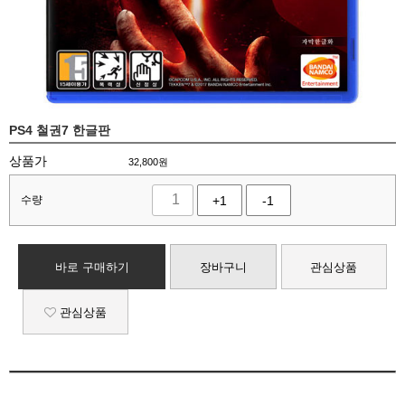
PS4 철권7 한글판
상품가
32,800
원
수량
+1
-1
바로 구매하기
장바구니
관심상품
관심상품