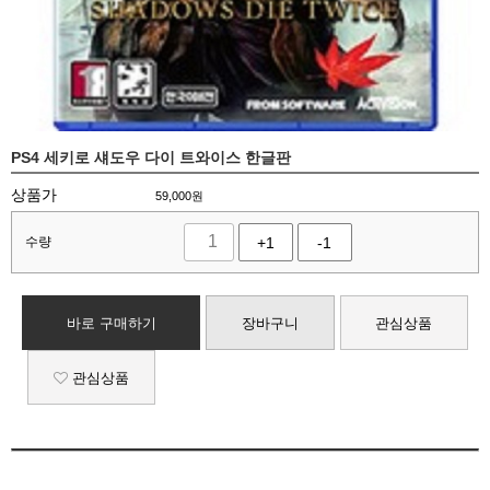
PS4 세키로 섀도우 다이 트와이스 한글판
상품가
59,000
원
수량
+1
-1
바로 구매하기
장바구니
관심상품
관심상품