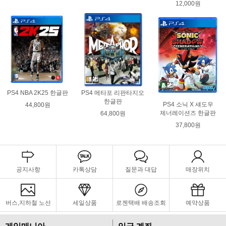
12,000원
PS4 NBA 2K25 한글판
PS4 메타포 리판타지오
한글판
PS4 소닉 X 섀도우
44,800원
제너레이션즈 한글판
64,800원
37,800원
공지사항
카톡상담
질문과 대답
매장위치
버스,지하철 노선
세일상품
로젠택배 배송조회
예약상품