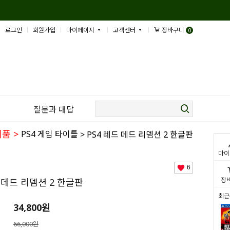
로그인
회원가입
마이페이지
고객센터
장바구니
0
질문과 대답
제품
>
PS4 게임 타이틀
> PS4 레드 데드 리뎀션 2 한글판
마이
6
장
드 데드 리뎀션 2 한글판
최근
34,800
원
66,000원