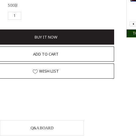
500원
T
BUY IT NOW
ADD TO CART
WISH LIST
Q&A BOARD