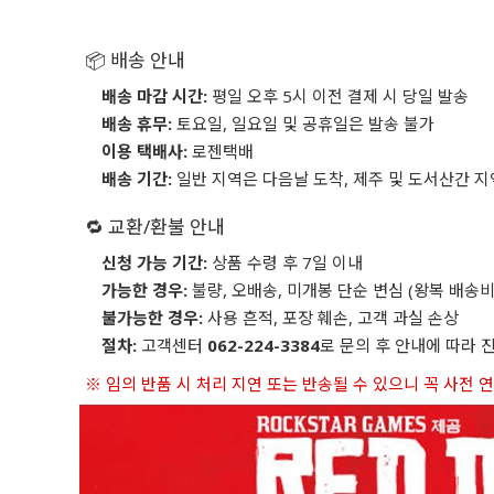
📦 배송 안내
배송 마감 시간:
평일 오후 5시 이전 결제 시 당일 발송
배송 휴무:
토요일, 일요일 및 공휴일은 발송 불가
이용 택배사:
로젠택배
배송 기간:
일반 지역은 다음날 도착, 제주 및 도서산간 지
🔁 교환/환불 안내
신청 가능 기간:
상품 수령 후 7일 이내
가능한 경우:
불량, 오배송, 미개봉 단순 변심 (왕복 배송비
불가능한 경우:
사용 흔적, 포장 훼손, 고객 과실 손상
절차:
고객센터
062-224-3384
로 문의 후 안내에 따라 
※ 임의 반품 시 처리 지연 또는 반송될 수 있으니 꼭 사전 