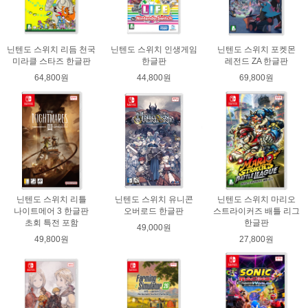
닌텐도 스위치 리듬 천국
닌텐도 스위치 인생게임
닌텐도 스위치 포켓몬
미라클 스타즈 한글판
한글판
레전드 ZA 한글판
64,800원
44,800원
69,800원
닌텐도 스위치 리틀
닌텐도 스위치 유니콘
닌텐도 스위치 마리오
나이트메어 3 한글판
오버로드 한글판
스트라이커즈 배틀 리그
초회 특전 포함
한글판
49,000원
49,800원
27,800원