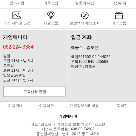
공지사항
카톡상담
질문과 대답
매장위치
버스,지하철 노선
세일상품
로젠택배 배송조회
예약상품
게임매니아
입금 계좌
062-224-3384
예금주 : 김도윤
평일
국민551502-04-144022
오전 11시 ~ 밤 8시
우리1002-945-525593
토요일
예금주 : 김도윤
오전 11시 ~ 밤 8시
일요일,공휴일
오전 11시 ~ 밤 7시
고객센터 연결
이용안내
이용약관
개인정보처리방침
PC버전
게임매니아
대표 : 김도윤 ㅣ 개인정보 보호 책임자 : 김도윤
사업자 등록번호 : 408-09-74903
통신판매업신고번호 : 2012-동구-제2호