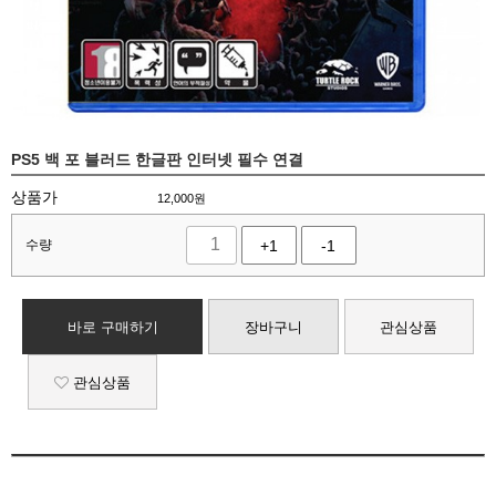
PS5 백 포 블러드 한글판 인터넷 필수 연결
상품가
12,000
원
수량
+1
-1
바로 구매하기
장바구니
관심상품
관심상품