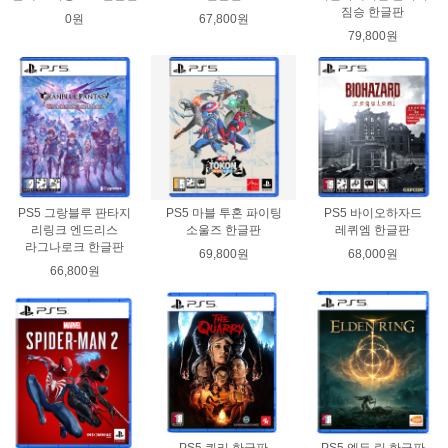
짐승 한글판
0원
67,800원
79,800원
PS5 그랑블루 판타지
PS5 마블 투혼 파이팅
PS5 바이오하자드
리링크 엔드리스
소울즈 한글판
레퀴엠 한글판
라그나로크 한글판
69,800원
68,000원
66,800원