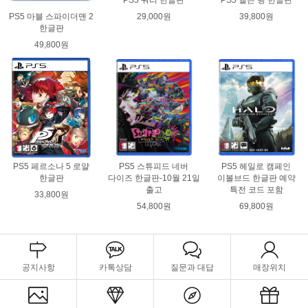
PS5 쿼리 한글판
PS5 엘든 링 한글판
29,000원
39,800원
PS5 마블 스파이더맨 2
한글판
49,800원
PS5 페르소나 5 로얄
PS5 스튜피드 네버
PS5 헤일로 캠페인
한글판
다이즈 한글판-10월 21일
이볼브드 한글판 예약
출고
특전 코드 포함
33,800원
54,800원
69,800원
공지사항
카톡상담
질문과 대답
매장위치