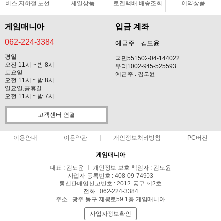
버스,지하철 노선
세일상품
로젠택배 배송조회
예약상품
게임매니아
입금 계좌
062-224-3384
예금주 : 김도윤
평일
국민551502-04-144022
오전 11시 ~ 밤 8시
우리1002-945-525593
토요일
예금주 : 김도윤
오전 11시 ~ 밤 8시
일요일,공휴일
오전 11시 ~ 밤 7시
고객센터 연결
이용안내
이용약관
개인정보처리방침
PC버전
게임매니아
대표 : 김도윤 ㅣ 개인정보 보호 책임자 : 김도윤
사업자 등록번호 : 408-09-74903
통신판매업신고번호 : 2012-동구-제2호
전화 : 062-224-3384
주소 : 광주 동구 제봉로59 1층 게임매니아
사업자정보확인