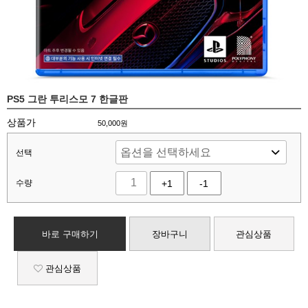
PS5 그란 투리스모 7 한글판
상품가
50,000
원
선택
수량
+1
-1
바로 구매하기
장바구니
관심상품
관심상품