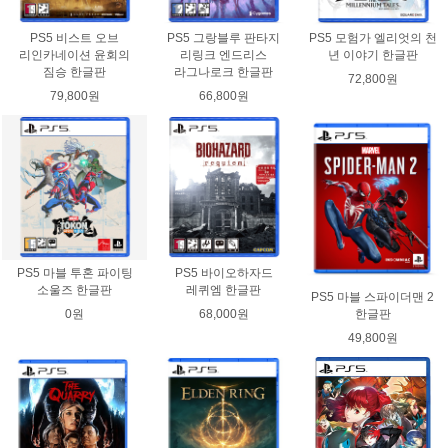
PS5 비스트 오브
PS5 그랑블루 판타지
PS5 모험가 엘리엇의 천
리인카네이션 윤회의
리링크 엔드리스
년 이야기 한글판
짐승 한글판
라그나로크 한글판
72,800원
79,800원
66,800원
PS5 마블 투혼 파이팅
PS5 바이오하자드
소울즈 한글판
레퀴엠 한글판
PS5 마블 스파이더맨 2
0원
68,000원
한글판
49,800원