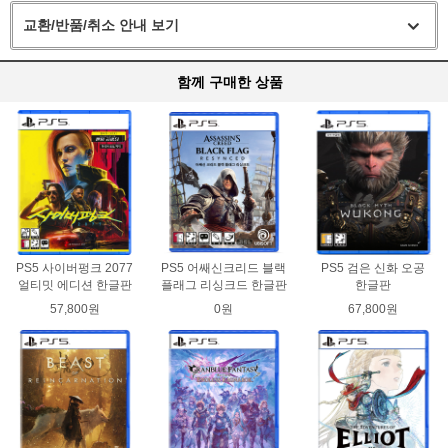
교환/반품/취소 안내 보기
함께 구매한 상품
PS5 사이버펑크 2077
PS5 어쌔신크리드 블랙
PS5 검은 신화 오공
얼티밋 에디션 한글판
플래그 리싱크드 한글판
한글판
57,800원
0원
67,800원