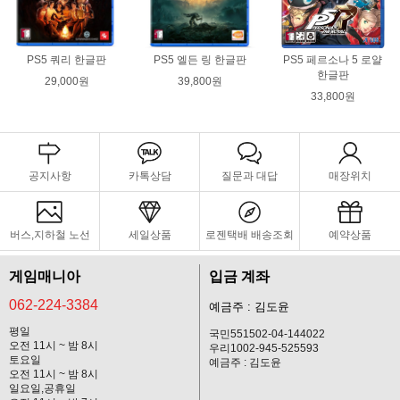
PS5 쿼리 한글판
PS5 엘든 링 한글판
PS5 페르소나 5 로얄
한글판
29,000원
39,800원
33,800원
공지사항
카톡상담
질문과 대답
매장위치
버스,지하철 노선
세일상품
로젠택배 배송조회
예약상품
게임매니아
입금 계좌
062-224-3384
예금주 : 김도윤
평일
국민551502-04-144022
오전 11시 ~ 밤 8시
우리1002-945-525593
토요일
예금주 : 김도윤
오전 11시 ~ 밤 8시
일요일,공휴일