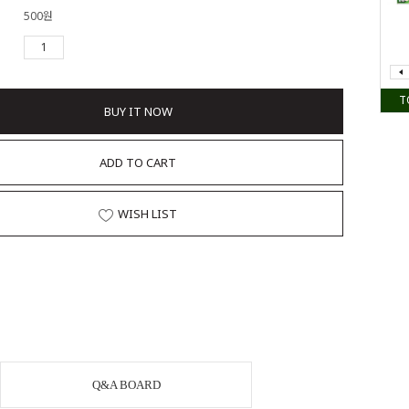
500원
T
BUY IT NOW
ADD TO CART
WISH LIST
Q&A BOARD