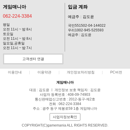
게임매니아
입금 계좌
062-224-3384
예금주 : 김도윤
평일
국민551502-04-144022
오전 11시 ~ 밤 8시
우리1002-945-525593
토요일
예금주 : 김도윤
오전 11시 ~ 밤 8시
일요일,공휴일
오전 11시 ~ 밤 7시
고객센터 연결
이용안내
이용약관
개인정보처리방침
PC버전
게임매니아
대표 : 김도윤 ㅣ 개인정보 보호 책임자 : 김도윤
사업자 등록번호 : 408-09-74903
통신판매업신고번호 : 2012-동구-제2호
전화 : 062-224-3384
주소 : 광주 동구 제봉로59 1층 게임매니아
사업자정보확인
COPYRIGHT(C)gamemania ALL RIGHTS RESERVED.