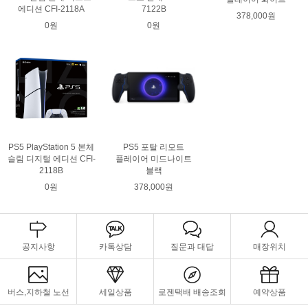
에디션 CFI-2118A
7122B
378,000원
0원
0원
PS5 PlayStation 5 본체
PS5 포탈 리모트
슬림 디지털 에디션 CFI-
플레이어 미드나이트
2118B
블랙
0원
378,000원
공지사항
카톡상담
질문과 대답
매장위치
버스,지하철 노선
세일상품
로젠택배 배송조회
예약상품