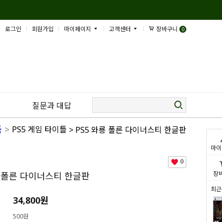
로그인
회원가입
마이페이지
고객센터
장바구니
0
질문과 대답
품
>
PS5 게임 타이틀
> PS5 와룡 폴른 다이너스티 한글판
마이
0
장
룡 폴른 다이너스티 한글판
최근
34,800
원
500원