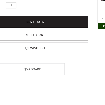
BUY IT NOW
T
ADD TO CART
WISH LIST
Q&A BOARD