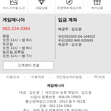
버스,지하철 노선
세일상품
로젠택배 배송조회
예약상품
게임매니아
입금 계좌
062-224-3384
예금주 : 김도윤
평일
국민551502-04-144022
오전 11시 ~ 밤 8시
우리1002-945-525593
토요일
예금주 : 김도윤
오전 11시 ~ 밤 8시
일요일,공휴일
오전 11시 ~ 밤 7시
고객센터 연결
이용안내
이용약관
개인정보처리방침
PC버전
게임매니아
대표 : 김도윤 ㅣ 개인정보 보호 책임자 : 김도윤
사업자 등록번호 : 408-09-74903
통신판매업신고번호 : 2012-동구-제2호
전화 : 062-224-3384
주소 : 광주 동구 제봉로59 1층 게임매니아