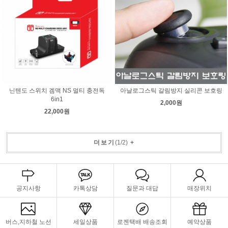
닌텐도 스위치 겜맥 NS 멀티 충전독
아날로그스틱 갈림방지 실리콘 보호링
6in1
2,000원
22,000원
더보기
(
1
/
2
)
+
공지사항
카톡상담
질문과 대답
매장위치
버스,지하철 노선
세일상품
로젠택배 배송조회
예약상품