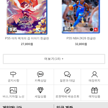
PS5 야차 백개의 검 이야기 한글판
PS5 NBA 2K26 한글판
27,800원
32,800원
더보기
(
1
/
8
)
+
공지사항
카톡상담
질문과 대답
매장위치
버스,지하철 노선
세일상품
로젠택배 배송조회
예약상품
게임매니아
입금 계좌