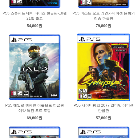
PS5 스튜피드 네버 다이즈 한글판-10월
PS5 비스트 오브 리인카네이션 윤회의
21일 출고
짐승 한글판
54,800원
79,800원
PS5 헤일로 캠페인 이볼브드 한글판
PS5 사이버펑크 2077 얼티밋 에디션
예약 특전 코드 포함
한글판
69,800원
57,800원