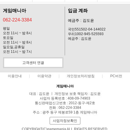
게임매니아
입금 계좌
062-224-3384
예금주 : 김도윤
평일
국민551502-04-144022
오전 11시 ~ 밤 8시
우리1002-945-525593
토요일
예금주 : 김도윤
오전 11시 ~ 밤 8시
일요일,공휴일
오전 11시 ~ 밤 7시
고객센터 연결
이용안내
이용약관
개인정보처리방침
PC버전
게임매니아
대표 : 김도윤 ㅣ 개인정보 보호 책임자 : 김도윤
사업자 등록번호 : 408-09-74903
통신판매업신고번호 : 2012-동구-제2호
전화 : 062-224-3384
주소 : 광주 동구 제봉로59 1층 게임매니아
사업자정보확인
COPYRIGHT(C)gamemania ALL RIGHTS RESERVED.