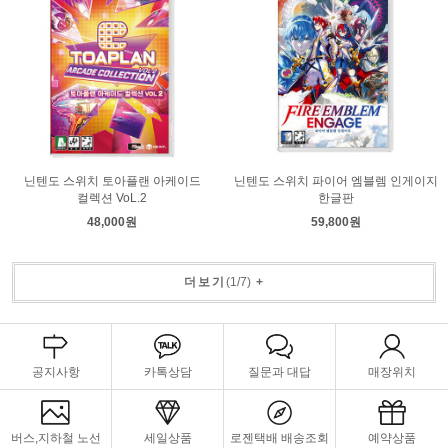
닌텐도 스위치 토아플랜 아케이드
닌텐도 스위치 파이어 엠블렘 인게이지
컬렉션 VoL.2
한글판
48,000원
59,800원
더보기
(
1
/
7
)
+
공지사항
카톡상담
질문과 대답
매장위치
버스,지하철 노선
세일상품
로젠택배 배송조회
예약상품