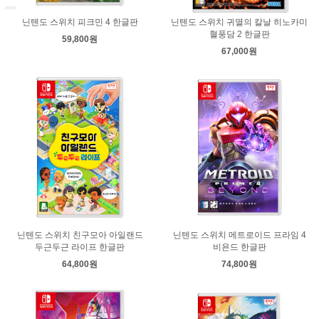
닌텐도 스위치 피크민 4 한글판
닌텐도 스위치 귀멸의 칼날 히노카미
혈풍담 2 한글판
59,800원
67,000원
닌텐도 스위치 친구모아 아일랜드
닌텐도 스위치 메트로이드 프라임 4
두근두근 라이프 한글판
비욘드 한글판
64,800원
74,800원