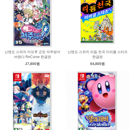
닌텐도 스위치 마모루 군은 저주받아
닌텐도 스위치 리듬 천국 미라클 스타즈
버렸다 ReCurse 한글판
한글판
27,800원
64,800원