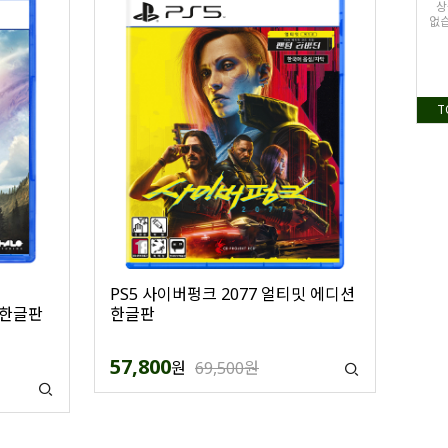
상
없습
T
PS5 사이버펑크 2077 얼티밋 에디션
 한글판
한글판
57,800
원
69,500원