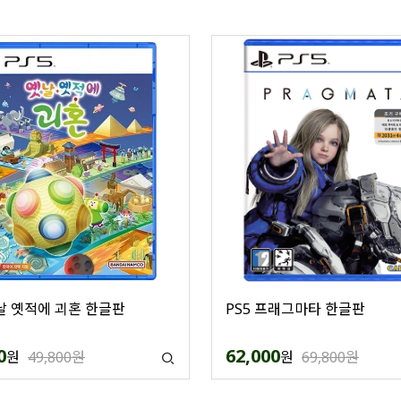
옛날 옛적에 괴혼 한글판
PS5 프래그마타 한글판
0
62,000
원
49,800원
원
69,800원