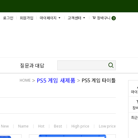
로그인
회원가입
마이페이지
고객센터
장바구니
0
질문과 대답
>
PS5 게임 새제품
>
PS5 게임 타이틀
HOME
마이
장
최근
New
Name
Hot
Best
High price
Low price