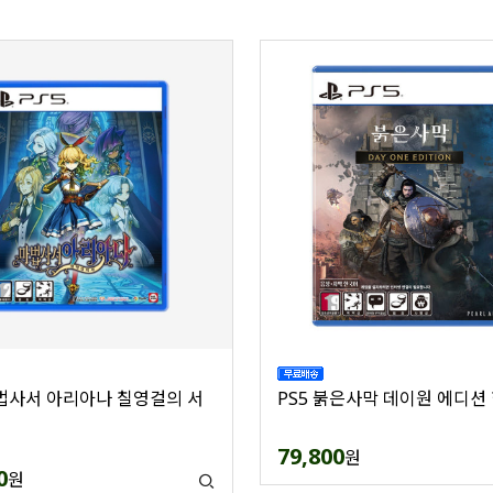
마법사서 아리아나 칠영걸의 서
PS5 붉은사막 데이원 에디션
79,800
원
0
원