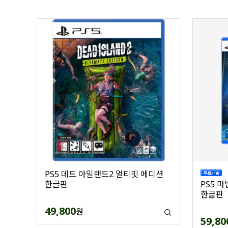
PS5 데드 아일랜드2 얼티밋 에디션
한글판
PS5 
한글판
49,800
원
59,80