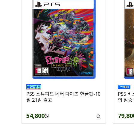
PS5 
PS5 스튜피드 네버 다이즈 한글판-10
의 짐승
월 21일 출고
79,80
54,800
원