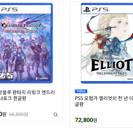
그랑블루 판타지 리링크 엔드리
나로크 한글판
PS5 모험가 엘리엇의 천 년 
글판
0
원
66,800원
72,800
원