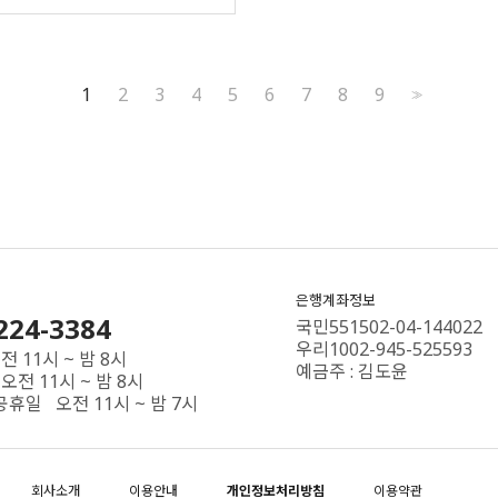
1
2
3
4
5
6
7
8
9
>>
은행계좌정보
224-3384
국민551502-04-144022
우리1002-945-525593
 11시 ~ 밤 8시
예금주 : 김도윤
오전 11시 ~ 밤 8시
공휴일 오전 11시 ~ 밤 7시
회사소개
이용안내
개인정보처리방침
이용약관