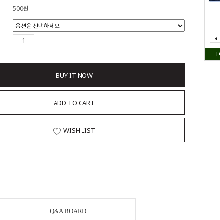
500원
T
BUY IT NOW
ADD TO CART
WISH LIST
Q&A BOARD