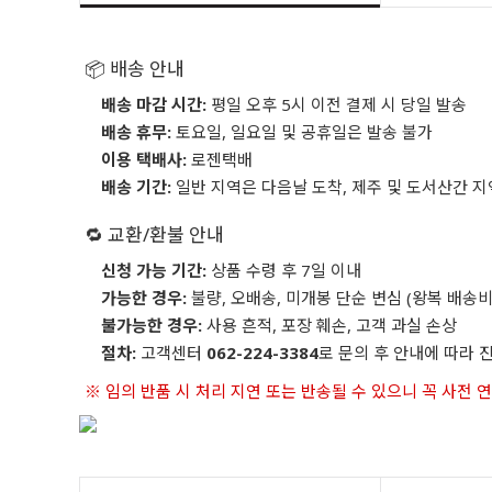
📦 배송 안내
배송 마감 시간:
평일 오후 5시 이전 결제 시 당일 발송
배송 휴무:
토요일, 일요일 및 공휴일은 발송 불가
이용 택배사:
로젠택배
배송 기간:
일반 지역은 다음날 도착, 제주 및 도서산간 지
🔁 교환/환불 안내
신청 가능 기간:
상품 수령 후 7일 이내
가능한 경우:
불량, 오배송, 미개봉 단순 변심 (왕복 배송비
불가능한 경우:
사용 흔적, 포장 훼손, 고객 과실 손상
절차:
고객센터
062-224-3384
로 문의 후 안내에 따라 
※ 임의 반품 시 처리 지연 또는 반송될 수 있으니 꼭 사전 