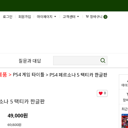
로그인
회원가입
마이페이지
고객센터
장바구니
0
질문과 대답
제품
>
PS4 게임 타이틀
> PS4 페르소나 5 택티카 한글판
마이
0
장
르소나 5 택티카 한글판
최근
49,000
원
69,800원