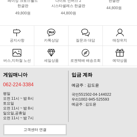
레이싱 크로스월드
나이트 인버스 2
한글판
한글판
시스타셀레스 한글판
44,800원
49,800원
44,800원
공지사항
카톡상담
질문과 대답
매장위치
버스,지하철 노선
세일상품
로젠택배 배송조회
예약상품
게임매니아
입금 계좌
062-224-3384
예금주 : 김도윤
평일
국민551502-04-144022
오전 11시 ~ 밤 8시
우리1002-945-525593
토요일
예금주 : 김도윤
오전 11시 ~ 밤 8시
일요일,공휴일
오전 11시 ~ 밤 7시
고객센터 연결