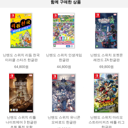
함께 구매한 상품
닌텐도 스위치 리듬 천국
닌텐도 스위치 인생게임
닌텐도 스위치 포켓몬
미라클 스타즈 한글판
한글판
레전드 ZA 한글판
64,800원
44,800원
69,800원
닌텐도 스위치 리틀
닌텐도 스위치 유니콘
닌텐도 스위치 마리오
나이트메어 3 한글판
오버로드 한글판
스트라이커즈 배틀 리그
초회 특전 포함
한글판