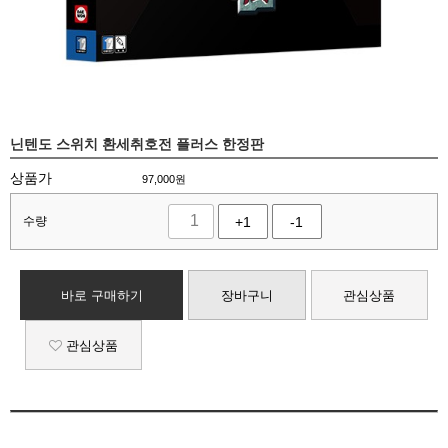
닌텐도 스위치 환세취호전 플러스 한정판
상품가
97,000
원
수량
+1
-1
바로 구매하기
장바구니
관심상품
관심상품